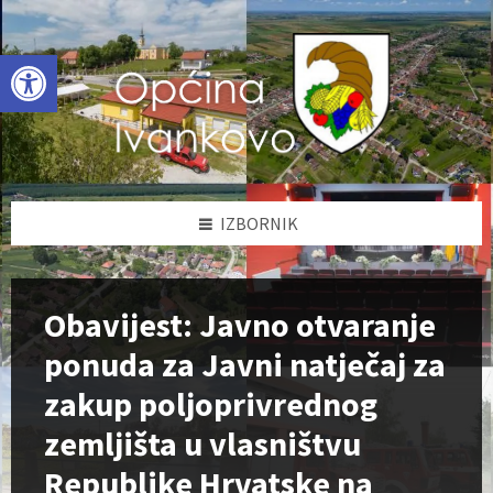
Skip
Skip
Skip
to
to
to
content
left
footer
Open toolbar
sidebar
IZBORNIK
Obavijest: Javno otvaranje
ponuda za Javni natječaj za
zakup poljoprivrednog
zemljišta u vlasništvu
Republike Hrvatske na