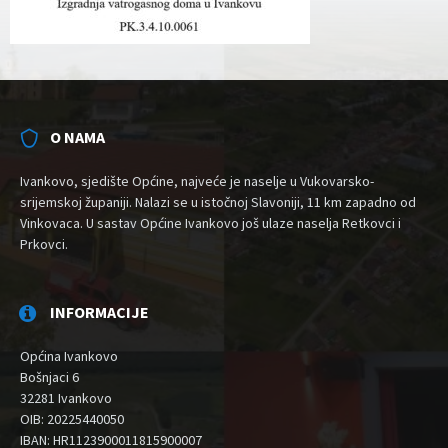
O NAMA
Ivankovo, sjedište Općine, najveće je naselje u Vukovarsko-
srijemskoj županiji. Nalazi se u istočnoj Slavoniji, 11 km zapadno od
Vinkovaca. U sastav Općine Ivankovo još ulaze naselja Retkovci i
Prkovci.
INFORMACIJE
Općina Ivankovo
Bošnjaci 6
32281 Ivankovo
OIB: 20225440050
IBAN: HR1123900011815900007