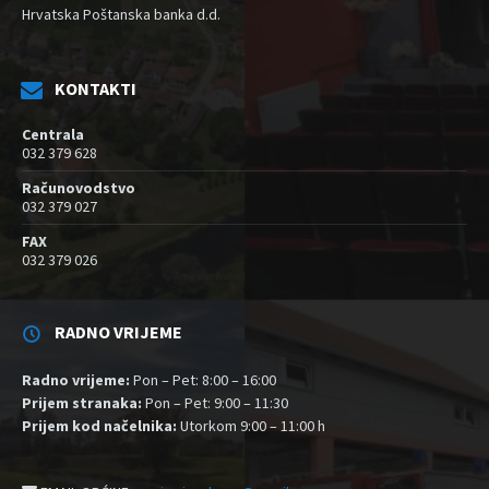
Hrvatska Poštanska banka d.d.
KONTAKTI
Centrala
032 379 628
Računovodstvo
032 379 027
FAX
032 379 026
RADNO VRIJEME
Radno vrijeme:
Pon – Pet: 8:00 – 16:00
Prijem stranaka:
Pon – Pet: 9:00 – 11:30
Prijem kod načelnika:
Utorkom 9:00 – 11:00 h