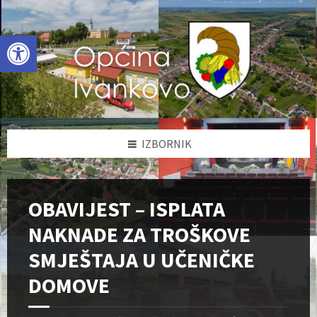
Skip
Skip
Skip
to
to
to
content
left
footer
Open toolbar
sidebar
IZBORNIK
OBAVIJEST – ISPLATA
NAKNADE ZA TROŠKOVE
SMJEŠTAJA U UČENIČKE
DOMOVE