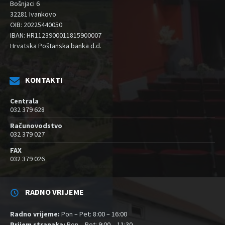
Bošnjaci 6
32281 Ivankovo
OIB: 20225440050
IBAN: HR1123900011815900007
Hrvatska Poštanska banka d.d.
KONTAKTI
Centrala
032 379 628
Računovodstvo
032 379 027
FAX
032 379 026
RADNO VRIJEME
Radno vrijeme:
Pon – Pet: 8:00 – 16:00
Prijem stranaka:
Pon – Pet: 9:00 – 11:30