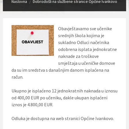
Naslovna
Dobrodošli na službene stranice Općine Ivankovo
/
Obavještavamo sve učenike
srednjih škola kojima je
sukladno Odluci načelnika
odobrena isplata jednokratne
naknade za troškove
smještaja u učeničke domove
da su im sredstva s današnjim danom isplaćena na
račun.
Ukupno je isplaćeno 12 jednokratnih naknada u iznosu
od 400,00 EUR po učeniku, dakle ukupan isplaćeni
iznos je 4.800,00 EUR.
Odluka je dostupna na web stranici Općine Ivankovo.