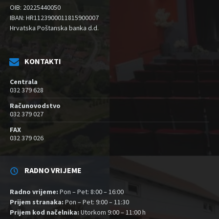
OIB: 20225440050
IBAN: HR1123900011815900007
Hrvatska Poštanska banka d.d.
KONTAKTI
Centrala
032 379 628
Računovodstvo
032 379 027
FAX
032 379 026
RADNO VRIJEME
Radno vrijeme:
Pon – Pet: 8:00 – 16:00
Prijem stranaka:
Pon – Pet: 9:00 – 11:30
Prijem kod načelnika:
Utorkom 9:00 – 11:00 h