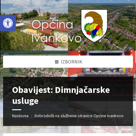
Skip
Skip
Skip
to
to
to
content
left
footer
Open toolbar
sidebar
IZBORNIK
Obavijest: Dimnjačarske
usluge
Naslovna
Dobrodošli na službene stranice Općine Ivankovo
/