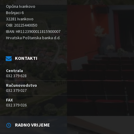
Općina Ivankovo
Bošnjaci 6
32281 Ivankovo
OIB: 20225440050
IBAN: HR1123900011815900007
Hrvatska Poštanska banka d.d.
KONTAKTI
Centrala
032 379 628
Računovodstvo
032 379 027
FAX
032 379 026
RADNO VRIJEME