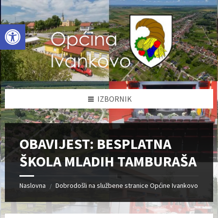
Skip
Skip
Skip
to
to
to
content
left
footer
Open toolbar
sidebar
IZBORNIK
OBAVIJEST: BESPLATNA
ŠKOLA MLADIH TAMBURAŠA
Naslovna
Dobrodošli na službene stranice Općine Ivankovo
/