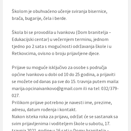
Školom je obuhvaćeno učenje sviranja bisernice,
brača, bugarije, čela i berde.
Škola bi se provodila u Ivankovu (Dom branitelja –
Edukacijski centar) u večernjem terminu, jednom
tjedno po 2 sata s mogućnosti održavanja škole i u
Retkovcima, ovisno o broju prijavljene djece.
Prijave su moguće isključivo za osobe s područja
općine Ivankovo u dobi od 10 do 25 godina, a prijaviti
se možete od danas pa sve do 15. travnja putem maila:
marija.opcinaivankovo@gmail.com ili na tel: 032/379-
027.
Prilikom prijave potrebno je navesti ime, prezime,
adresu, datum rođenja i kontakt.
Nakon isteka roka za prijavu, održat će se sastanak sa
svim prijavljenima i voditeljem škole u subotu, 17.
travnja 2021. godine u 16 sati u Domu branitelja –