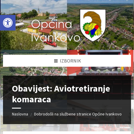
Skip
Skip
Skip
to
to
to
content
left
footer
Open toolbar
sidebar
IZBORNIK
Obavijest: Aviotretiranje
komaraca
Naslovna
Dobrodošli na službene stranice Općine Ivankovo
/