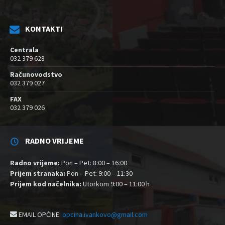
KONTAKTI
Centrala
032 379 628
Računovodstvo
032 379 027
FAX
032 379 026
RADNO VRIJEME
Radno vrijeme:
Pon – Pet: 8:00 – 16:00
Prijem stranaka:
Pon – Pet: 9:00 – 11:30
Prijem kod načelnika:
Utorkom 9:00 – 11:00 h
EMAIL OPĆINE:
opcina.ivankovo@gmail.com