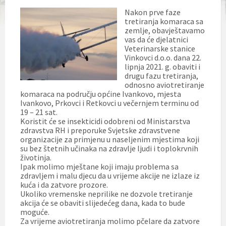
Nakon prve faze
tretiranja komaraca sa
zemlje, obavještavamo
vas da će djelatnici
Veterinarske stanice
Vinkovci d.o.o. dana 22.
lipnja 2021. g. obaviti i
drugu fazu tretiranja,
odnosno aviotretiranje
komaraca na području općine Ivankovo, mjesta
Ivankovo, Prkovci i Retkovci u večernjem terminu od
19 – 21 sat.
Koristit će se insekticidi odobreni od Ministarstva
zdravstva RH i preporuke Svjetske zdravstvene
organizacije za primjenu u naseljenim mjestima koji
su bez štetnih učinaka na zdravlje ljudi i toplokrvnih
životinja.
Ipak molimo mještane koji imaju problema sa
zdravljem i malu djecu da u vrijeme akcije ne izlaze iz
kuća i da zatvore prozore.
Ukoliko vremenske neprilike ne dozvole tretiranje
akcija će se obaviti slijedećeg dana, kada to bude
moguće.
Za vrijeme aviotretiranja molimo pčelare da zatvore