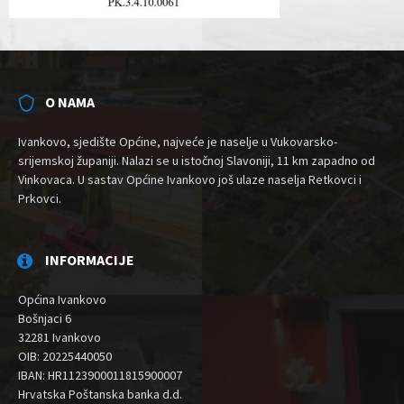
O NAMA
Ivankovo, sjedište Općine, najveće je naselje u Vukovarsko-
srijemskoj županiji. Nalazi se u istočnoj Slavoniji, 11 km zapadno od
Vinkovaca. U sastav Općine Ivankovo još ulaze naselja Retkovci i
Prkovci.
INFORMACIJE
Općina Ivankovo
Bošnjaci 6
32281 Ivankovo
OIB: 20225440050
IBAN: HR1123900011815900007
Hrvatska Poštanska banka d.d.