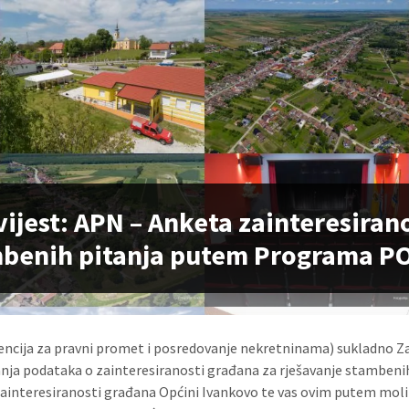
ijest: APN – Anketa zainteresiran
benih pitanja putem Programa P
ncija za pravni promet i posredovanje nekretninama) sukladno Zak
anja podataka o zainteresiranosti građana za rješavanje stamben
ainteresiranosti građana Općini Ivankovo te vas ovim putem mol