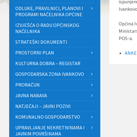
ispunjen
ODLUKE, PRAVILNICI, PLANOVI I
Ivankovo
PROGRAMI NAČELNIKA OPĆINE
Općina I
IZVJEŠĆA O RADU OPĆINSKOG
Ministar
NAČELNIKA
POS-a.
STRATEŠKI DOKUMENTI
PROSTORNI PLAN
ANKE
KULTURNA DOBRA – REGISTAR
GOSPODARSKA ZONA IVANKOVO
PRORAČUN
JAVNA NABAVA
NATJEČAJI – JAVNI POZIVI
KOMUNALNO GOSPODARSTVO
UPRAVLJANJE NEKRETNINAMA I
JAVNIM POVRŠINAMA