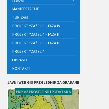
IZBORI
MANIFESTACIJE
TURIZAM
PROJEKT “ZAŽELI” – FAZA IV
PROJEKT ”ZAŽELI” – FAZA III
PROJEKT ”ZAŽELI” – FAZA II
PROJEKT “ZAŽELI”
OBRASCI
KONTAKTI
JAVNI WEB GIS PREGLEDNIK ZA GRAĐANE