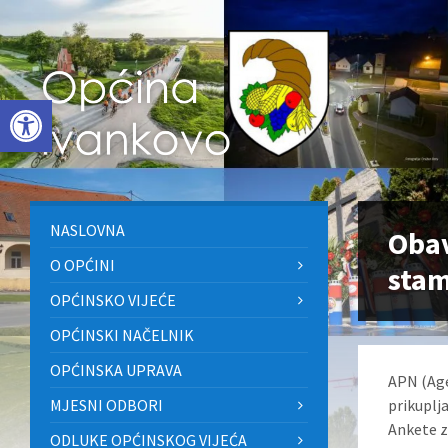
Skip
Skip
Skip
to
to
to
content
left
footer
sidebar
Open toolbar
NASLOVNA
Obav
O OPĆINI
stam
OPĆINSKO VIJEĆE
OPĆINSKI NAČELNIK
OPĆINSKA UPRAVA
APN (Age
MJESNI ODBORI
prikuplj
Ankete z
ODLUKE OPĆINSKOG VIJEĆA