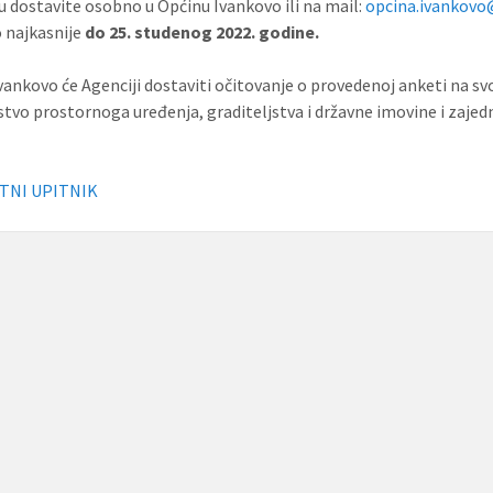
u dostavite osobno u Općinu Ivankovo ili na mail:
opcina.ivankov
 najkasnije
do 25. studenog 2022. godine.
vankovo će Agenciji dostaviti očitovanje o provedenoj anketi na sv
stvo prostornoga uređenja, graditeljstva i državne imovine i zajedni
TNI UPITNIK