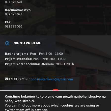
032 379 628
Računovodstvo
032 379 027
FAX
032 379 026
RADNO VRIJEME
Radno vrijeme:
Pon – Pet: 8:00 – 16:00
Prijem stranaka:
Pon – Pet: 9:00 – 11:30
Prijem kod načelnika:
Utorkom 9:00 – 11:00 h
EMAIL OPĆINE:
opcina.ivankovo@gmail.com
YouTube
Koristimo kolačiće kako bismo vam pružili najbolje iskustvo na
našoj web stranici.
Izjava o pristupačnosti
Politika zaštite privatnosti i kolačići
You can find out more about which cookies we are using or
Postavke kolačića
switch them off in
settings
.