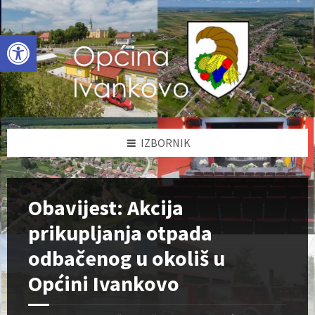
Skip
Skip
Skip
to
to
to
content
left
footer
Open toolbar
sidebar
IZBORNIK
Obavijest: Akcija
prikupljanja otpada
odbačenog u okoliš u
Općini Ivankovo