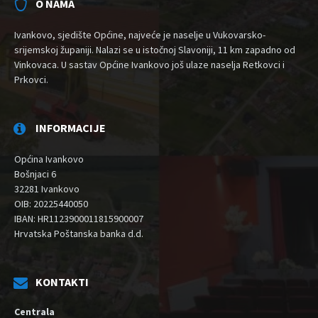
O NAMA
Ivankovo, sjedište Općine, najveće je naselje u Vukovarsko-
srijemskoj županiji. Nalazi se u istočnoj Slavoniji, 11 km zapadno od
Vinkovaca. U sastav Općine Ivankovo još ulaze naselja Retkovci i
Prkovci.
INFORMACIJE
Općina Ivankovo
Bošnjaci 6
32281 Ivankovo
OIB: 20225440050
IBAN: HR1123900011815900007
Hrvatska Poštanska banka d.d.
KONTAKTI
Centrala