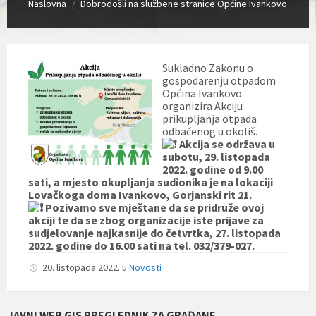
Naslovna
Dobrodošli na službene stranice Općine Ivankovo
/
Sukladno Zakonu o
gospodarenju otpadom
Općina Ivankovo
organizira Akciju
prikupljanja otpada
odbačenog u okoliš.
Akcija se održava u
subotu, 29. listopada
2022. godine od 9.00
sati, a mjesto okupljanja sudionika je na lokaciji
Lovačkoga doma Ivankovo, Gorjanski rit 21.
Pozivamo sve mještane da se pridruže ovoj
akciji te da se zbog organizacije iste prijave za
sudjelovanje najkasnije do četvrtka, 27. listopada
2022. godine do 16.00 sati na tel. 032/379-027.
20. listopada 2022.
u
Novosti
JAVNI WEB GIS PREGLEDNIK ZA GRAĐANE