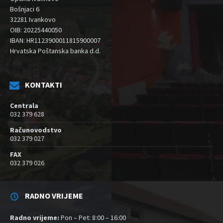
Bošnjaci 6
32281 Ivankovo
OIB: 20225440050
IBAN: HR1123900011815900007
Hrvatska Poštanska banka d.d.
KONTAKTI
Centrala
032 379 628
Računovodstvo
032 379 027
FAX
032 379 026
RADNO VRIJEME
Radno vrijeme:
Pon – Pet: 8:00 – 16:00