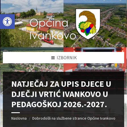
Skip
Skip
Skip
to
to
to
content
left
footer
Open toolbar
sidebar
IZBORNIK
NATJEČAJ ZA UPIS DJECE U
DJEČJI VRTIĆ IVANKOVO U
PEDAGOŠKOJ 2026.-2027.
Naslovna
Dobrodošli na službene stranice Općine Ivankovo
/