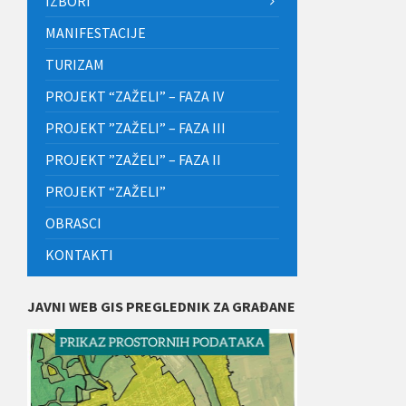
IZBORI
MANIFESTACIJE
TURIZAM
PROJEKT “ZAŽELI” – FAZA IV
PROJEKT ”ZAŽELI” – FAZA III
PROJEKT ”ZAŽELI” – FAZA II
PROJEKT “ZAŽELI”
OBRASCI
KONTAKTI
JAVNI WEB GIS PREGLEDNIK ZA GRAĐANE