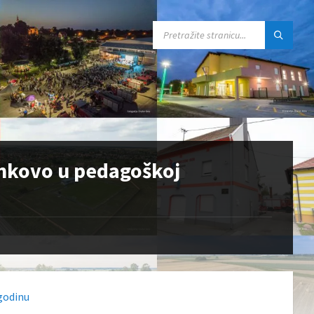
SEARCH:
vankovo u pedagoškoj
 godinu