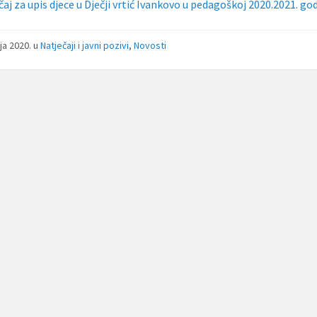
aj za upis djece u Dječji vrtić Ivankovo u pedagoškoj 2020.2021. god
nja 2020.
u
Natječaji i javni pozivi
,
Novosti