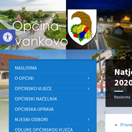
Skip
Skip
Skip
to
to
to
content
left
footer
sidebar
Open toolbar
NASLOVNA
Natj
O OPĆINI
2020
OPĆINSKO VIJEĆE
Naslovna
OPĆINSKI NAČELNIK
OPĆINSKA UPRAVA
MJESNI ODBORI
Privr
ODLUKE OPĆINSKOG VIJEĆA