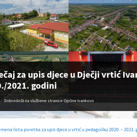
ečaj za upis djece u Dječji vrtić I
./2021. godini
Dobrodošli na službene stranice Općine Ivankovo
/
emena lista poretka za upis djece u vrtić u pedagošku 2020. – 2021.