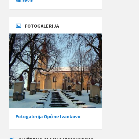
Miličević
FOTOGALERIJA
Fotogalerija Općine Ivankovo