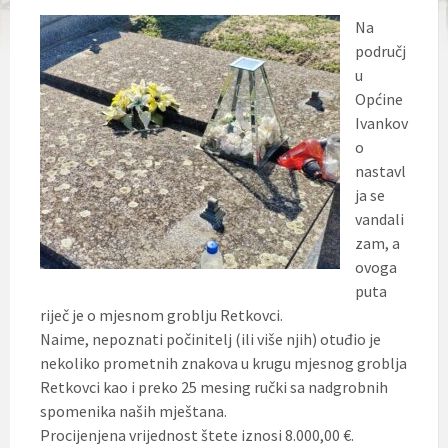
Na
područj
u
Općine
Ivankov
o
nastavl
ja se
vandali
zam, a
ovoga
puta
riječ je o mjesnom groblju Retkovci.
Naime, nepoznati počinitelj (ili više njih) otuđio je
nekoliko prometnih znakova u krugu mjesnog groblja
Retkovci kao i preko 25 mesing ručki sa nadgrobnih
spomenika naših mještana.
Procijenjena vrijednost štete iznosi 8.000,00 €.