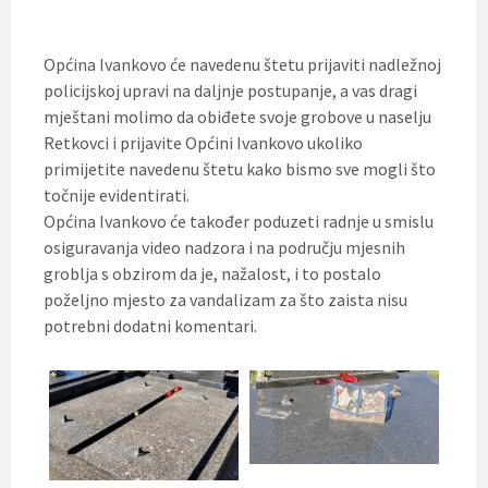
Općina Ivankovo će navedenu štetu prijaviti nadležnoj
policijskoj upravi na daljnje postupanje, a vas dragi
mještani molimo da obiđete svoje grobove u naselju
Retkovci i prijavite Općini Ivankovo ukoliko
primijetite navedenu štetu kako bismo sve mogli što
točnije evidentirati.
Općina Ivankovo će također poduzeti radnje u smislu
osiguravanja video nadzora i na području mjesnih
groblja s obzirom da je, nažalost, i to postalo
poželjno mjesto za vandalizam za što zaista nisu
potrebni dodatni komentari.