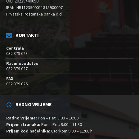
OIB: 20225440050
IBAN: HR1123900011815900007
Hrvatska Poštanska banka d.d.
KONTAKTI
Centrala
032 379 628
Računovodstvo
032 379 027
FAX
032 379 026
RADNO VRIJEME
Radno vrijeme:
Pon – Pet: 8:00 – 16:00
Prijem stranaka:
Pon – Pet: 9:00 – 11:30
Prijem kod načelnika:
Utorkom 9:00 – 11:00 h