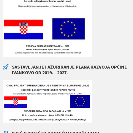
SASTAVLJANJE I AŽURIRANJE PLANA RAZVOJA OPĆINE
IVANKOVO OD 2019. – 2027.
DJEČJI VRTIĆ SA PRATEĆIM SADRŽAJIMA I