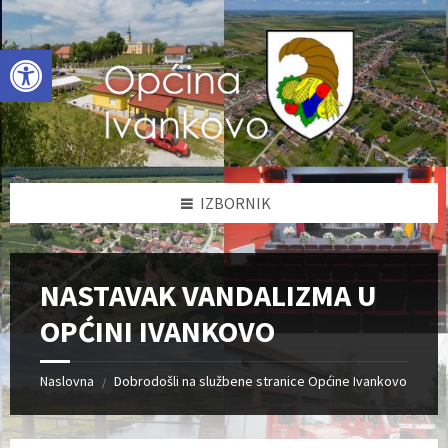
Skip
Skip
Skip
to
to
to
content
left
footer
Open toolbar
sidebar
IZBORNIK
NASTAVAK VANDALIZMA U
OPĆINI IVANKOVO
Naslovna
Dobrodošli na službene stranice Općine Ivankovo
/