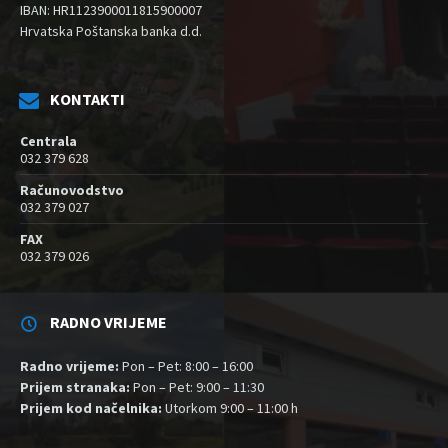
IBAN: HR1123900011815900007
Hrvatska Poštanska banka d.d.
KONTAKTI
Centrala
032 379 628
Računovodstvo
032 379 027
FAX
032 379 026
RADNO VRIJEME
Radno vrijeme:
Pon – Pet: 8:00 – 16:00
Prijem stranaka:
Pon – Pet: 9:00 – 11:30
Prijem kod načelnika:
Utorkom 9:00 – 11:00 h