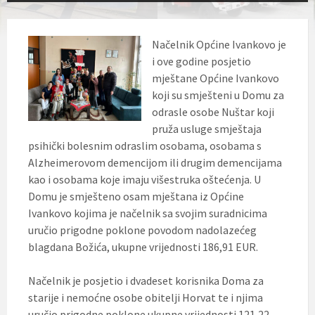
Načelnik Općine Ivankovo je
i ove godine posjetio
mještane Općine Ivankovo
koji su smješteni u Domu za
odrasle osobe Nuštar koji
pruža usluge smještaja
psihički bolesnim odraslim osobama, osobama s
Alzheimerovom demencijom ili drugim demencijama
kao i osobama koje imaju višestruka oštećenja. U
Domu je smješteno osam mještana iz Općine
Ivankovo kojima je načelnik sa svojim suradnicima
uručio prigodne poklone povodom nadolazećeg
blagdana Božića, ukupne vrijednosti 186,91 EUR.
Načelnik je posjetio i dvadeset korisnika Doma za
starije i nemoćne osobe obitelji Horvat te i njima
uručio prigodne poklone ukupne vrijednosti 121,22