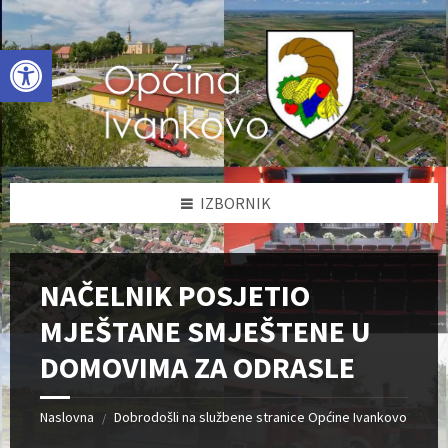
Skip
Skip
Skip
to
to
to
content
left
footer
Open toolbar
sidebar
IZBORNIK
NAČELNIK POSJETIO
MJEŠTANE SMJEŠTENE U
DOMOVIMA ZA ODRASLE
Naslovna
Dobrodošli na službene stranice Općine Ivankovo
/