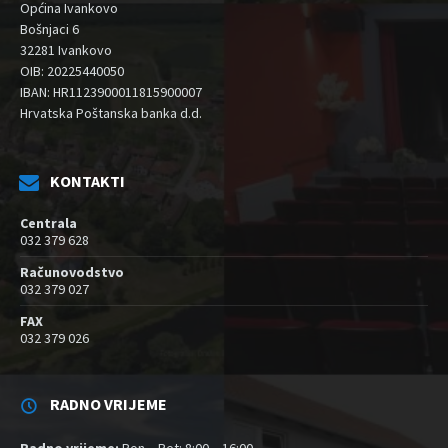
Općina Ivankovo
Bošnjaci 6
32281 Ivankovo
OIB: 20225440050
IBAN: HR1123900011815900007
Hrvatska Poštanska banka d.d.
KONTAKTI
Centrala
032 379 628
Računovodstvo
032 379 027
FAX
032 379 026
RADNO VRIJEME
Radno vrijeme:
Pon – Pet: 8:00 – 16:00