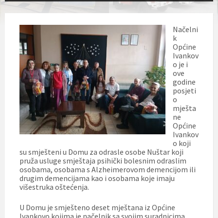
Načelni
k
Općine
Ivankov
o je i
ove
godine
posjeti
o
mješta
ne
Općine
Ivankov
o koji
su smješteni u Domu za odrasle osobe Nuštar koji
pruža usluge smještaja psihički bolesnim odraslim
osobama, osobama s Alzheimerovom demencijom ili
drugim demencijama kao i osobama koje imaju
višestruka oštećenja.
U Domu je smješteno deset mještana iz Općine
Ivankovo kojima je načelnik sa svojim suradnicima