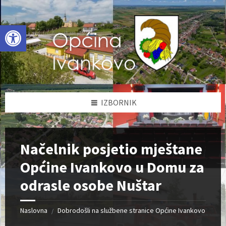
Skip
Skip
Skip
to
to
to
content
left
footer
Open toolbar
sidebar
IZBORNIK
Načelnik posjetio mještane
Općine Ivankovo u Domu za
odrasle osobe Nuštar
Naslovna
Dobrodošli na službene stranice Općine Ivankovo
/