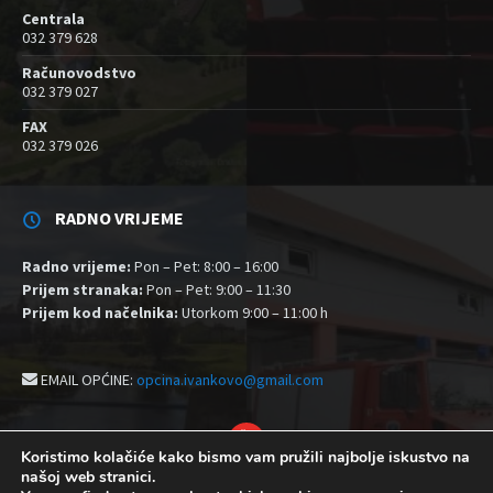
Centrala
032 379 628
Računovodstvo
032 379 027
FAX
032 379 026
RADNO VRIJEME
Radno vrijeme:
Pon – Pet: 8:00 – 16:00
Prijem stranaka:
Pon – Pet: 9:00 – 11:30
Prijem kod načelnika:
Utorkom 9:00 – 11:00 h
EMAIL OPĆINE:
opcina.ivankovo@gmail.com
YouTube
Koristimo kolačiće kako bismo vam pružili najbolje iskustvo na
našoj web stranici.
Izjava o pristupačnosti
Politika zaštite privatnosti i kolačići