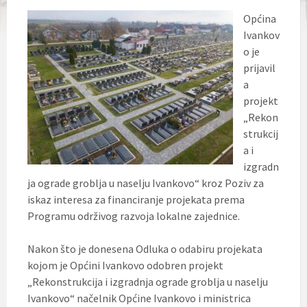
Općina
Ivankov
o je
prijavil
a
projekt
„Rekon
strukcij
a i
izgradn
ja ograde groblja u naselju Ivankovo“ kroz Poziv za
iskaz interesa za financiranje projekata prema
Programu održivog razvoja lokalne zajednice.
Nakon što je donesena Odluka o odabiru projekata
kojom je Općini Ivankovo odobren projekt
„Rekonstrukcija i izgradnja ograde groblja u naselju
Ivankovo“ načelnik Općine Ivankovo i ministrica