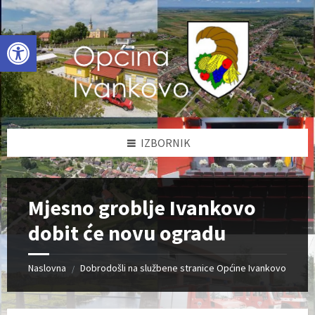
Skip
Skip
Skip
to
to
to
content
left
footer
Open toolbar
sidebar
IZBORNIK
Mjesno groblje Ivankovo
dobit će novu ogradu
Naslovna
Dobrodošli na službene stranice Općine Ivankovo
/