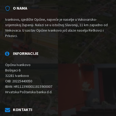
O NAMA
Ivankovo, sjedište Općine, najveće je naselje u Vukovarsko-
srijemskoj županiji. Nalazi se u istočnoj Slavoniji, 11 km zapadno od
Vinkovaca. U sastav Općine Ivankovo još ulaze naselja Retkovci i
Prkovci.
INFORMACIJE
Općina Ivankovo
Bošnjaci 6
32281 Ivankovo
OIB: 20225440050
IBAN: HR1123900011815900007
Hrvatska Poštanska banka d.d.
KONTAKTI