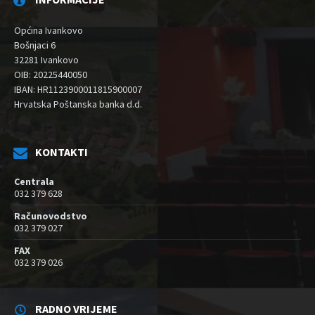
Općina Ivankovo
Bošnjaci 6
32281 Ivankovo
OIB: 20225440050
IBAN: HR1123900011815900007
Hrvatska Poštanska banka d.d.
KONTAKTI
Centrala
032 379 628
Računovodstvo
032 379 027
FAX
032 379 026
RADNO VRIJEME