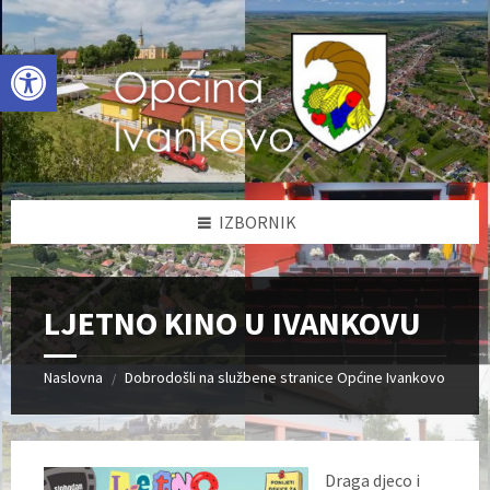
Skip
Skip
Skip
to
to
to
content
left
footer
Open toolbar
sidebar
IZBORNIK
LJETNO KINO U IVANKOVU
Naslovna
Dobrodošli na službene stranice Općine Ivankovo
/
Draga djeco i