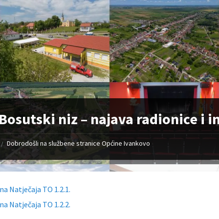
Bosutski niz – najava radionice i 
Dobrodošli na službene stranice Općine Ivankovo
/
na Natječaja TO 1.2.1.
na Natječaja TO 1.2.2.