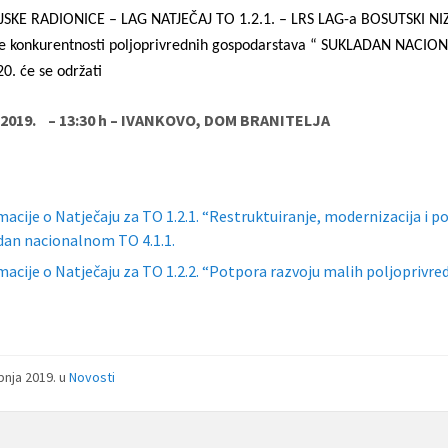
SKE RADIONICE – LAG NATJEČAJ TO 1.2.1. – LRS LAG-a BOSUTSKI NIZ, 
je konkurentnosti poljoprivrednih gospodarstava “ SUKLADAN N
0. će se održati
.2019. – 13:30 h – IVANKOVO, DOM BRANITELJA
macije o Natječaju za TO 1.2.1. “Restruktuiranje, modernizacija i
dan nacionalnom TO 4.1.1.
macije o Natječaju za TO 1.2.2. “Potpora razvoju malih poljoprivr
ibnja 2019.
u
Novosti