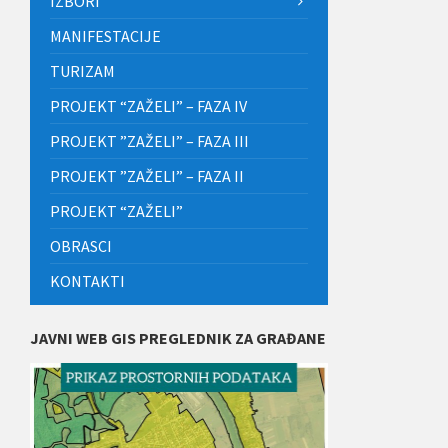
IZBORI
MANIFESTACIJE
TURIZAM
PROJEKT “ZAŽELI” – FAZA IV
PROJEKT ”ZAŽELI” – FAZA III
PROJEKT ”ZAŽELI” – FAZA II
PROJEKT “ZAŽELI”
OBRASCI
KONTAKTI
JAVNI WEB GIS PREGLEDNIK ZA GRAĐANE