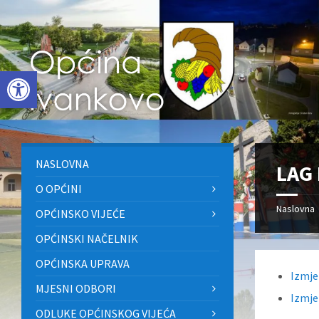
Skip
Skip
Skip
to
to
to
content
left
footer
sidebar
Open toolbar
NASLOVNA
LAG 
O OPĆINI
Naslovna
OPĆINSKO VIJEĆE
OPĆINSKI NAČELNIK
OPĆINSKA UPRAVA
Izmje
MJESNI ODBORI
Izmje
ODLUKE OPĆINSKOG VIJEĆA