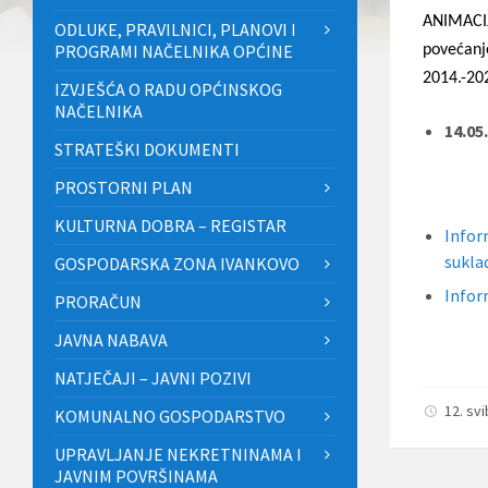
ANIMACIJ
ODLUKE, PRAVILNICI, PLANOVI I
PROGRAMI NAČELNIKA OPĆINE
povećan
2014.-202
IZVJEŠĆA O RADU OPĆINSKOG
NAČELNIKA
14.05
STRATEŠKI DOKUMENTI
PROSTORNI PLAN
KULTURNA DOBRA – REGISTAR
Infor
sukla
GOSPODARSKA ZONA IVANKOVO
Infor
PRORAČUN
JAVNA NABAVA
NATJEČAJI – JAVNI POZIVI
12. sv
KOMUNALNO GOSPODARSTVO
UPRAVLJANJE NEKRETNINAMA I
JAVNIM POVRŠINAMA