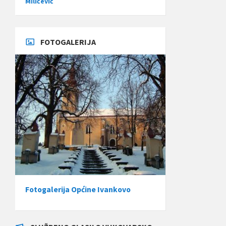
Miličević
FOTOGALERIJA
Fotogalerija Općine Ivankovo