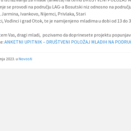
anje se provodi na području LAG-a Bosutski niz odnosno na području 
, Jarmina, Ivankovo, Nijemci, Privlaka, Stari
i, Vođinci i grad Otok, te je namijenjeno mladima u dobi od 13 do 
em Vas, dragi mladi, pozivamo da doprinesete projektu popunjav
ce:
ANKETNI UPITNIK – DRUŠTVENI POLOŽAJ MLADIH NA PODRUČJ
pnja 2023.
u
Novosti