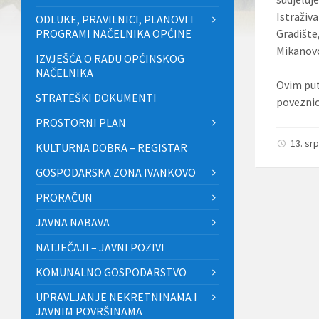
Istraživ
ODLUKE, PRAVILNICI, PLANOVI I
PROGRAMI NAČELNIKA OPĆINE
Gradište
Mikanovc
IZVJEŠĆA O RADU OPĆINSKOG
NAČELNIKA
Ovim put
STRATEŠKI DOKUMENTI
povezni
PROSTORNI PLAN
13. sr
KULTURNA DOBRA – REGISTAR
GOSPODARSKA ZONA IVANKOVO
PRORAČUN
JAVNA NABAVA
NATJEČAJI – JAVNI POZIVI
KOMUNALNO GOSPODARSTVO
UPRAVLJANJE NEKRETNINAMA I
JAVNIM POVRŠINAMA