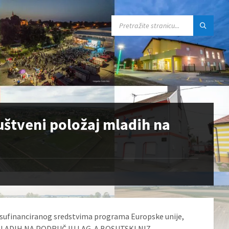
SEARCH:
uštveni položaj mladih na
 sufinanciranog sredstvima programa Europske unije,
J MLADIH NA PODRUČJU LAG-A BOSUTSKI NIZ.