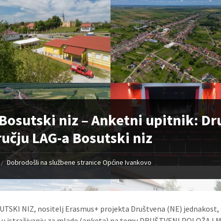
Bosutski niz – Anketni upitnik: Dr
učju LAG-a Bosutski niz
Dobrodošli na službene stranice Općine Ivankovo
/
TSKI NIZ, nositelj Erasmus+ projekta Društvena (NE) jednakost,
je u istraživanju za mlade (anketa) na temu DRUŠTVENI POLOŽA