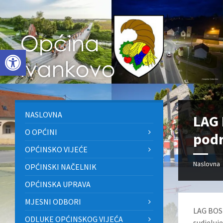
Skip
Skip
Skip
to
to
to
content
left
footer
sidebar
Open toolbar
NASLOVNA
LAG 
O OPĆINI
podr
OPĆINSKO VIJEĆE
Naslovna
OPĆINSKI NAČELNIK
OPĆINSKA UPRAVA
MJESNI ODBORI
LAG BOSU
ODLUKE OPĆINSKOG VIJEĆA
sudjelu