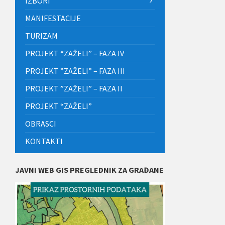
IZBORI
MANIFESTACIJE
TURIZAM
PROJEKT “ZAŽELI” – FAZA IV
PROJEKT ”ZAŽELI” – FAZA III
PROJEKT ”ZAŽELI” – FAZA II
PROJEKT “ZAŽELI”
OBRASCI
KONTAKTI
JAVNI WEB GIS PREGLEDNIK ZA GRAĐANE