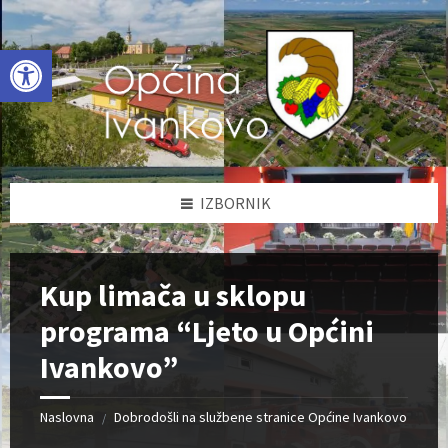
Skip
Skip
Skip
to
to
to
content
left
footer
Open toolbar
sidebar
IZBORNIK
Kup limača u sklopu
programa “Ljeto u Općini
Ivankovo”
Naslovna
Dobrodošli na službene stranice Općine Ivankovo
/