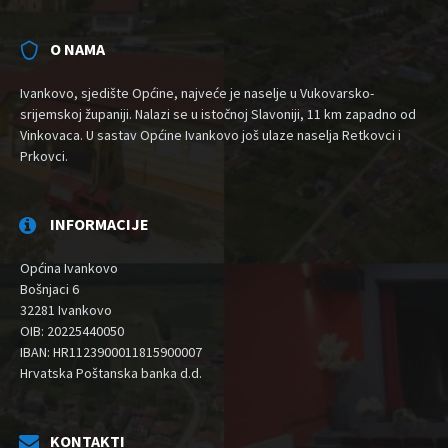
O NAMA
Ivankovo, sjedište Općine, najveće je naselje u Vukovarsko-
srijemskoj županiji. Nalazi se u istočnoj Slavoniji, 11 km zapadno od
Vinkovaca. U sastav Općine Ivankovo još ulaze naselja Retkovci i
Prkovci.
INFORMACIJE
Općina Ivankovo
Bošnjaci 6
32281 Ivankovo
OIB: 20225440050
IBAN: HR1123900011815900007
Hrvatska Poštanska banka d.d.
KONTAKTI