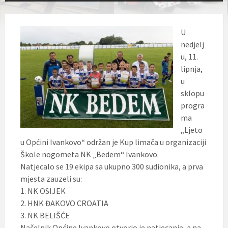
U
nedjelj
u, 11.
lipnja,
u
sklopu
progra
ma
„Ljeto
u Općini Ivankovo“ održan je Kup limača u organizaciji
Škole nogometa NK „Bedem“ Ivankovo.
Natjecalo se 19 ekipa sa ukupno 300 sudionika, a prva
mjesta zauzeli su:
1. NK OSIJEK
2. HNK ĐAKOVO CROATIA
3. NK BELIŠĆE
Načelnik Općine Ivankovo otvorio je natjecanje, a na