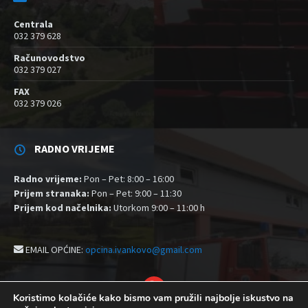
Centrala
032 379 628
Računovodstvo
032 379 027
FAX
032 379 026
RADNO VRIJEME
Radno vrijeme:
Pon – Pet: 8:00 – 16:00
Prijem stranaka:
Pon – Pet: 9:00 – 11:30
Prijem kod načelnika:
Utorkom 9:00 – 11:00 h
EMAIL OPĆINE:
opcina.ivankovo@gmail.com
YouTube
Koristimo kolačiće kako bismo vam pružili najbolje iskustvo na