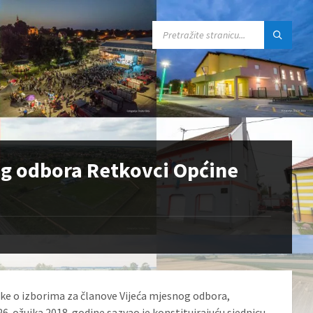
SEARCH:
og odbora Retkovci Općine
uke o izborima za članove Vijeća mjesnog odbora,
6. ožujka 2018. godine sazvao je konstituirajuću sjednicu