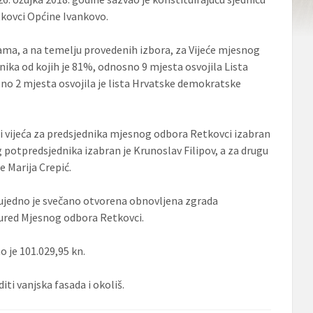
kovci Općine Ivankovo.
ama, a na temelju provedenih izbora, za Vijeće mjesnog
ćnika od kojih je 81%, odnosno 9 mjesta osvojila Lista
no 2 mjesta osvojila je lista Hrvatske demokratske
ci vijeća za predsjednika mjesnog odbora Retkovci izabran
g potpredsjednika izabran je Krunoslav Filipov, a za drugu
e Marija Crepić.
 ujedno je svečano otvorena obnovljena zgrada
 ured Mjesnog odbora Retkovci.
 je 101.029,95 kn.
ti vanjska fasada i okoliš.