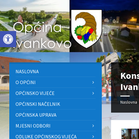
Skip
Skip
Skip
to
to
to
content
left
footer
sidebar
Open toolbar
NASLOVNA
Kons
O OPĆINI
Iva
OPĆINSKO VIJEĆE
Naslovna
OPĆINSKI NAČELNIK
OPĆINSKA UPRAVA
MJESNI ODBORI
ODLUKE OPĆINSKOG VIJEĆA