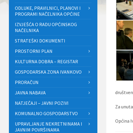
ODLUKE, PRAVILNICI, PLANOVI I
PROGRAMI NAČELNIKA OPĆINE
IZVJEŠĆA O RADU OPĆINSKOG
NAČELNIKA
STRATEŠKI DOKUMENTI
PROSTORNI PLAN
KULTURNA DOBRA – REGISTAR
GOSPODARSKA ZONA IVANKOVO
PRORAČUN
društven
JAVNA NABAVA
NATJEČAJI – JAVNI POZIVI
Za unuta
KOMUNALNO GOSPODARSTVO
Općina I
UPRAVLJANJE NEKRETNINAMA I
JAVNIM POVRŠINAMA