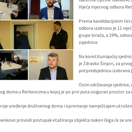
Vijeća mjesnog odbora Ret
Prema kandidacijskim list
odbora izabrano je 11 vije
grupe birača, a 19%, odnos
zajednice.
Na konstituirajućoj sjedni
je Zdravko Šinjori, za prvo
potpredsjednicu izabrana j
Osim održavanja sjednice,
og doma u Retkovcima u kojoj je po prvi puta osiguran prostor za
rnje uređenje društvenog doma i opremanje namještajem utrošeno
vankovo provodi postupak etažiranja objekta nakon čega će se uredi