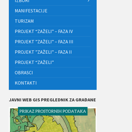
IZBORI
MANIFESTACIJE
TURIZAM
PROJEKT “ZAŽELI” – FAZA IV
PROJEKT ”ZAŽELI” – FAZA III
PROJEKT ”ZAŽELI” – FAZA II
PROJEKT “ZAŽELI”
OBRASCI
KONTAKTI
JAVNI WEB GIS PREGLEDNIK ZA GRAĐANE