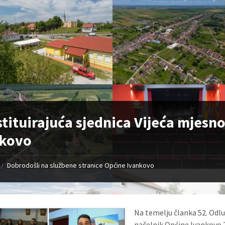
tituirajuća sjednica Vijeća mjesn
nkovo
Dobrodošli na službene stranice Općine Ivankovo
/
Na temelju članka 52. Odl
načelnik Općine Ivankovo 2