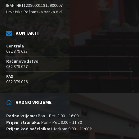
IBAN: HR1123900011815900007
Hrvatska Poštanska banka d.d.
KONTAKTI
Centrala
032 379 628
Računovodstvo
032 379 027
FAX
032 379 026
RADNO VRIJEME
Radno vrijeme:
Pon – Pet: 8:00 – 16:00
Prijem stranaka:
Pon – Pet: 9:00 – 11:30
Prijem kod načelnika:
Utorkom 9:00 – 11:00 h