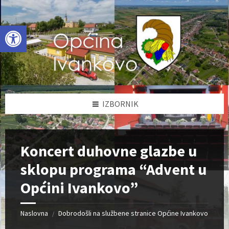
Skip
Skip
Skip
to
to
to
content
left
footer
Open toolbar
sidebar
IZBORNIK
Koncert duhovne glazbe u
sklopu programa “Advent u
Općini Ivankovo”
Naslovna
Dobrodošli na službene stranice Općine Ivankovo
/