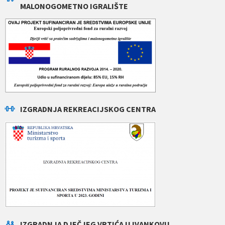
MALONOGOMETNO IGRALIŠTE
IZGRADNJA REKREACIJSKOG CENTRA
IZGRADNJA DJEČJEG VRTIĆA U IVANKOVU