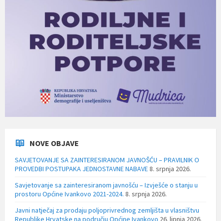
NOVE OBJAVE
SAVJETOVANJE SA ZAINTERESIRANOM JAVNOŠĆU – PRAVILNIK O
PROVEDBI POSTUPAKA JEDNOSTAVNE NABAVE
8. srpnja 2026.
Savjetovanje sa zainteresiranom javnošću – Izvješće o stanju u
prostoru Općine Ivankovo 2021-2024.
8. srpnja 2026.
Javni natječaj za prodaju poljoprivrednog zemljišta u vlasništvu
Republike Hrvatske na području Općine Ivankovo
26. lipnja 2026.