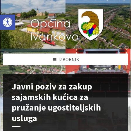
Skip
Skip
Skip
to
to
to
content
left
footer
Open toolbar
sidebar
IZBORNIK
Javni poziv za zakup
sajamskih kućica za
pružanje ugostiteljskih
usluga