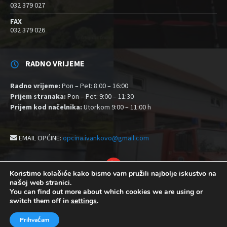
032 379 027
FAX
032 379 026
RADNO VRIJEME
Radno vrijeme:
Pon – Pet: 8:00 – 16:00
Prijem stranaka:
Pon – Pet: 9:00 – 11:30
Prijem kod načelnika:
Utorkom 9:00 – 11:00 h
EMAIL OPĆINE:
opcina.ivankovo@gmail.com
YouTube
Koristimo kolačiće kako bismo vam pružili najbolje iskustvo na
našoj web stranici.
Izjava o pristupačnosti
Politika zaštite privatnosti i kolačići
You can find out more about which cookies we are using or
Postavke kolačića
switch them off in
settings
.
© 2026 Općina Ivankovo
Prihvaćam