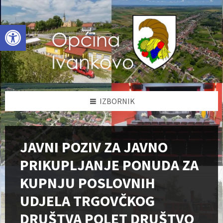
Skip
Skip
Skip
to
to
to
content
left
footer
Open toolbar
sidebar
IZBORNIK
JAVNI POZIV ZA JAVNO
PRIKUPLJANJE PONUDA ZA
KUPNJU POSLOVNIH
UDJELA TRGOVČKOG
DRUŠTVA POLET DRUŠTVO