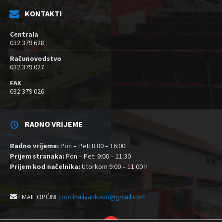
KONTAKTI
Centrala
032 379 628
Računovodstvo
032 379 027
FAX
032 379 026
RADNO VRIJEME
Radno vrijeme:
Pon – Pet: 8:00 – 16:00
Prijem stranaka:
Pon – Pet: 9:00 – 11:30
Prijem kod načelnika:
Utorkom 9:00 – 11:00 h
EMAIL OPĆINE:
opcina.ivankovo@gmail.com
YouTube