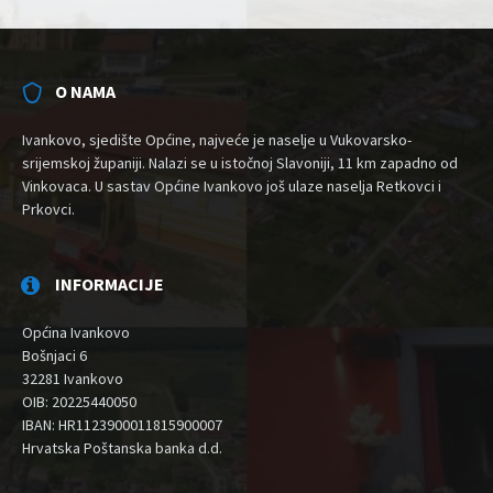
O NAMA
Ivankovo, sjedište Općine, najveće je naselje u Vukovarsko-
srijemskoj županiji. Nalazi se u istočnoj Slavoniji, 11 km zapadno od
Vinkovaca. U sastav Općine Ivankovo još ulaze naselja Retkovci i
Prkovci.
INFORMACIJE
Općina Ivankovo
Bošnjaci 6
32281 Ivankovo
OIB: 20225440050
IBAN: HR1123900011815900007
Hrvatska Poštanska banka d.d.