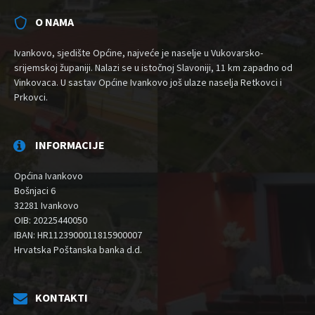
O NAMA
Ivankovo, sjedište Općine, najveće je naselje u Vukovarsko-
srijemskoj županiji. Nalazi se u istočnoj Slavoniji, 11 km zapadno od
Vinkovaca. U sastav Općine Ivankovo još ulaze naselja Retkovci i
Prkovci.
INFORMACIJE
Općina Ivankovo
Bošnjaci 6
32281 Ivankovo
OIB: 20225440050
IBAN: HR1123900011815900007
Hrvatska Poštanska banka d.d.
KONTAKTI