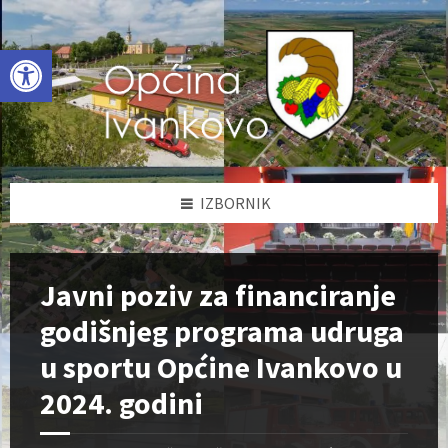
Skip
Skip
Skip
to
to
to
content
left
footer
Open toolbar
sidebar
IZBORNIK
Javni poziv za financiranje
godišnjeg programa udruga
u sportu Općine Ivankovo u
2024. godini