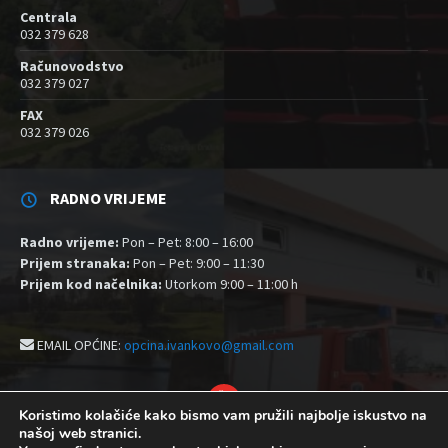
Centrala
032 379 628
Računovodstvo
032 379 027
FAX
032 379 026
RADNO VRIJEME
Radno vrijeme:
Pon – Pet: 8:00 – 16:00
Prijem stranaka:
Pon – Pet: 9:00 – 11:30
Prijem kod načelnika:
Utorkom 9:00 – 11:00 h
EMAIL OPĆINE:
opcina.ivankovo@gmail.com
YouTube
Koristimo kolačiće kako bismo vam pružili najbolje iskustvo na
našoj web stranici.
Izjava o pristupačnosti
Politika zaštite privatnosti i kolačići