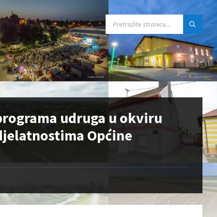
SEARCH:
 programa udruga u okviru
 djelatnostima Općine