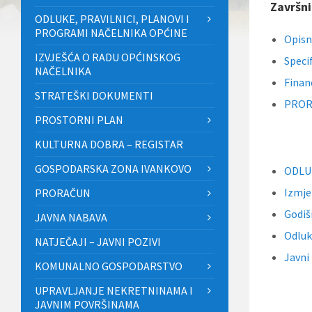
Završni
ODLUKE, PRAVILNICI, PLANOVI I
PROGRAMI NAČELNIKA OPĆINE
Opisn
IZVJEŠĆA O RADU OPĆINSKOG
Speci
NAČELNIKA
Financ
STRATEŠKI DOKUMENTI
PROR-
PROSTORNI PLAN
KULTURNA DOBRA – REGISTAR
GOSPODARSKA ZONA IVANKOVO
ODLUK
Izmje
PRORAČUN
Godiš
JAVNA NABAVA
Odluk
NATJEČAJI – JAVNI POZIVI
Javni
KOMUNALNO GOSPODARSTVO
UPRAVLJANJE NEKRETNINAMA I
JAVNIM POVRŠINAMA