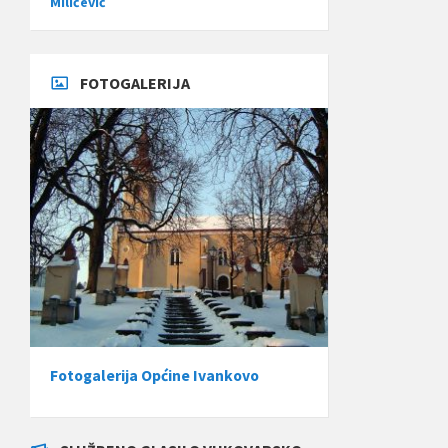
Miličević
FOTOGALERIJA
Fotogalerija Općine Ivankovo