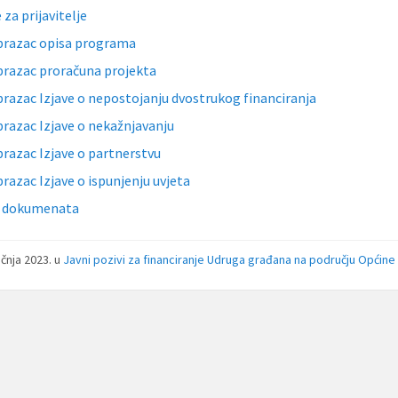
za prijavitelje
razac opisa programa
razac proračuna projekta
razac Izjave o nepostojanju dvostrukog financiranja
razac Izjave o nekažnjavanju
razac Izjave o partnerstvu
razac Izjave o ispunjenju uvjeta
s dokumenata
ečnja 2023.
u
Javni pozivi za financiranje Udruga građana na području Općine