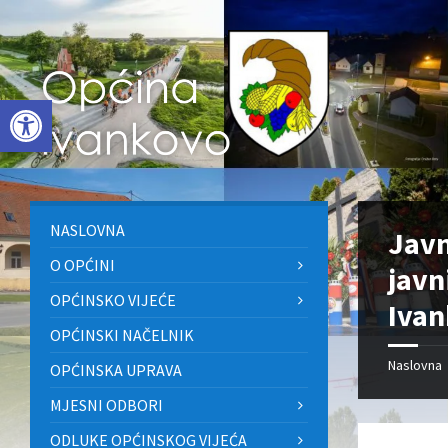
Skip
Skip
Skip
to
to
to
content
left
footer
sidebar
Open toolbar
NASLOVNA
Javn
O OPĆINI
javn
OPĆINSKO VIJEĆE
Ivan
OPĆINSKI NAČELNIK
Naslovna
OPĆINSKA UPRAVA
MJESNI ODBORI
ODLUKE OPĆINSKOG VIJEĆA