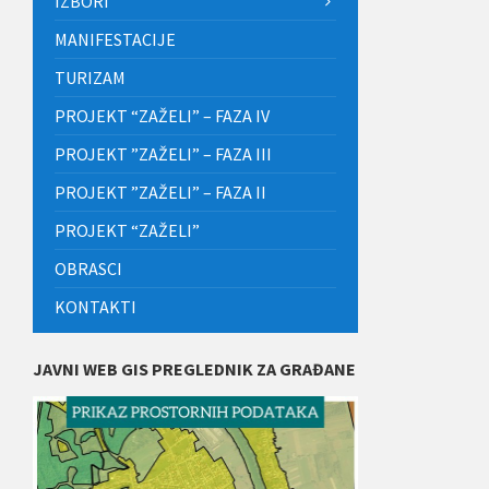
IZBORI
MANIFESTACIJE
TURIZAM
PROJEKT “ZAŽELI” – FAZA IV
PROJEKT ”ZAŽELI” – FAZA III
PROJEKT ”ZAŽELI” – FAZA II
PROJEKT “ZAŽELI”
OBRASCI
KONTAKTI
JAVNI WEB GIS PREGLEDNIK ZA GRAĐANE