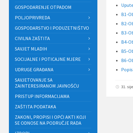
Upute 
GOSPODARENJE OTPADOM
B1-Ob
POLJOPRIVREDA
B2-Ob
GOSPODARSTVO I PODUZETNIŠTVO
B3-Ob
CIVILNA ZAŠTITA
B4-Ob
SAVJET MLADIH
B5-Ob
SOCIJALNE I POTICAJNE MJERE
B6-Ob
UDRUGE GRAĐANA
Popi
SAVJETOVANJE SA
ZAINTERESIRANOM JAVNOŠĆU
31. sij
PRISTUP INFORMACIJAMA
ZAŠTITA PODATAKA
ZAKONI, PROPISI I OPĆI AKTI KOJI
SE ODNOSE NA PODRUČJE RADA