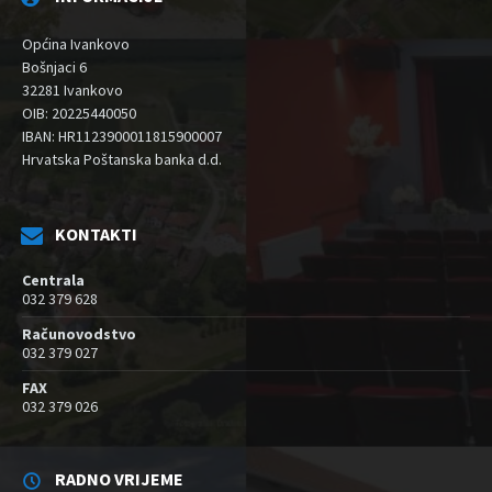
Općina Ivankovo
Bošnjaci 6
32281 Ivankovo
OIB: 20225440050
IBAN: HR1123900011815900007
Hrvatska Poštanska banka d.d.
KONTAKTI
Centrala
032 379 628
Računovodstvo
032 379 027
FAX
032 379 026
RADNO VRIJEME