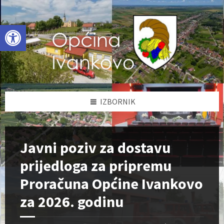
Skip
Skip
Skip
to
to
to
content
left
footer
Open toolbar
sidebar
IZBORNIK
Javni poziv za dostavu
prijedloga za pripremu
Proračuna Općine Ivankovo
za 2026. godinu