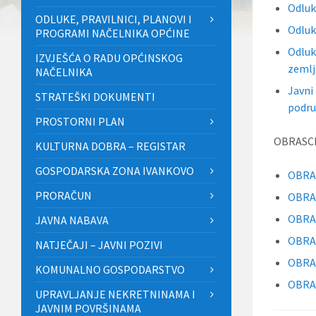
Odluk
ODLUKE, PRAVILNICI, PLANOVI I
Odluk
PROGRAMI NAČELNIKA OPĆINE
Odluk
IZVJEŠĆA O RADU OPĆINSKOG
zemlj
NAČELNIKA
Javni
STRATEŠKI DOKUMENTI
podru
PROSTORNI PLAN
OBRASCI
KULTURNA DOBRA – REGISTAR
GOSPODARSKA ZONA IVANKOVO
OBRA
PRORAČUN
OBRA
OBRAZ
JAVNA NABAVA
OBRA
NATJEČAJI – JAVNI POZIVI
OBRA
KOMUNALNO GOSPODARSTVO
OBRA
UPRAVLJANJE NEKRETNINAMA I
JAVNIM POVRŠINAMA