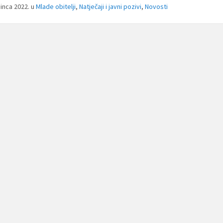
sinca 2022.
u
Mlade obitelji
,
Natječaji i javni pozivi
,
Novosti