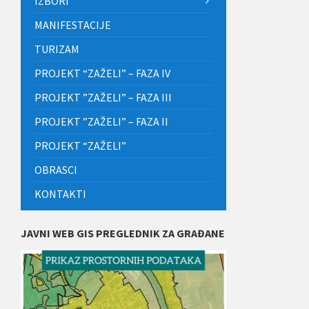
IZBORI
MANIFESTACIJE
TURIZAM
PROJEKT “ZAŽELI” – FAZA IV
PROJEKT ”ZAŽELI” – FAZA III
PROJEKT ”ZAŽELI” – FAZA II
PROJEKT “ZAŽELI”
OBRASCI
KONTAKTI
JAVNI WEB GIS PREGLEDNIK ZA GRAĐANE