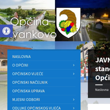
Skip
Skip
Skip
to
to
to
content
left
footer
sidebar
Open toolbar
NASLOVNA
JAVN
O OPĆINI
stan
OPĆINSKO VIJEĆE
Opći
OPĆINSKI NAČELNIK
Naslovna
OPĆINSKA UPRAVA
MJESNI ODBORI
ODLUKE OPĆINSKOG VIJEĆA