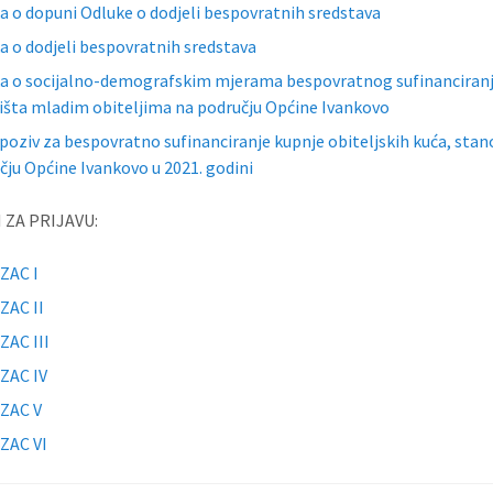
a o dopuni Odluke o dodjeli bespovratnih sredstava
a o dodjeli bespovratnih sredstava
a o socijalno-demografskim mjerama bespovratnog sufinanciranja 
išta mladim obiteljima na području Općine Ivankovo
 poziv za bespovratno sufinanciranje kupnje obiteljskih kuća, sta
čju Općine Ivankovo u 2021. godini
 ZA PRIJAVU:
ZAC I
ZAC II
AC III
ZAC IV
ZAC V
ZAC VI