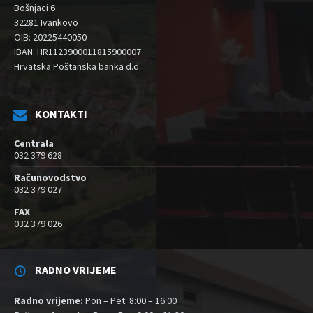
Bošnjaci 6
32281 Ivankovo
OIB: 20225440050
IBAN: HR1123900011815900007
Hrvatska Poštanska banka d.d.
KONTAKTI
Centrala
032 379 628
Računovodstvo
032 379 027
FAX
032 379 026
RADNO VRIJEME
Radno vrijeme:
Pon – Pet: 8:00 – 16:00