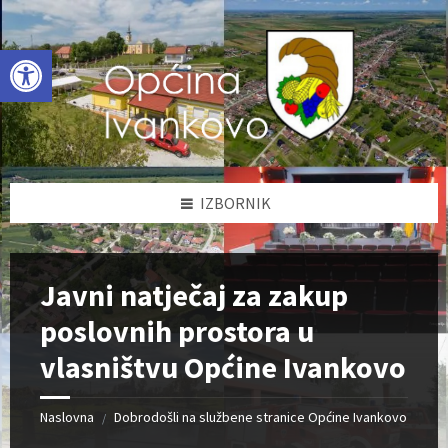
Skip
Skip
Skip
to
to
to
content
left
footer
Open toolbar
sidebar
IZBORNIK
Javni natječaj za zakup
poslovnih prostora u
vlasništvu Općine Ivankovo
Naslovna
Dobrodošli na službene stranice Općine Ivankovo
/