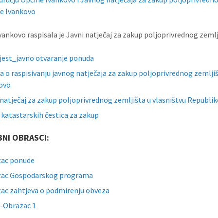
e Ivankovo
vankovo raspisala je Javni natječaj za zakup poljoprivrednog zemlj
jest_javno otvaranje ponuda
a o raspisivanju javnog natječaja za zakup poljoprivrednog zemlji
ovo
 natječaj za zakup poljoprivrednog zemljišta u vlasništvu Republi
 katastarskih čestica za zakup
NI OBRASCI:
zac ponude
zac Gospodarskog programa
ac zahtjeva o podmirenju obveza
a-Obrazac 1