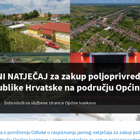
I NATJEČAJ za zakup poljoprivred
blike Hrvatske na području Opći
Dobrodošli na službene stranice Općine Ivankovo
/
a o poništenju Odluke o raspisivanju javnog natječaja za zakup po
dručju Općine Ivankovo i Javnog natječaja za zakup poljoprivredno