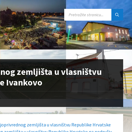
SEARCH:
nog zemljišta u vlasništvu
ne Ivankovo
ljoprivrednog zemljišta u vlasništvu Republike Hrvatske
g zemljišta u vlasništvu Republike Hrvatske na području