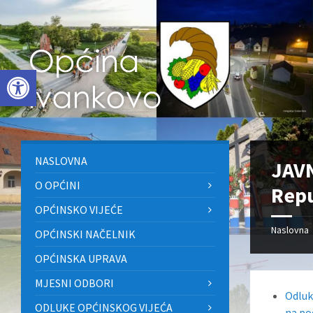
Skip
Skip
Skip
to
to
to
content
left
footer
sidebar
Open toolbar
NASLOVNA
JAVN
O OPĆINI
Repu
OPĆINSKO VIJEĆE
Naslovna
OPĆINSKI NAČELNIK
OPĆINSKA UPRAVA
MJESNI ODBORI
Odluk
ODLUKE OPĆINSKOG VIJEĆA
na po