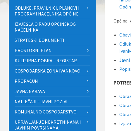
Općin
ODLUKE, PRAVILNICI, PLANOVI I
PROGRAMI NAČELNIKA OPĆINE
Općina I
IZVJEŠĆA O RADU OPĆINSKOG
NAČELNIKA
Obavi
STRATEŠKI DOKUMENTI
Odluk
PROSTORNI PLAN
Ivank
Javni
KULTURNA DOBRA – REGISTAR
Popis
GOSPODARSKA ZONA IVANKOVO
PRORAČUN
POTREB
JAVNA NABAVA
Obra
NATJEČAJI – JAVNI POZIVI
Obra
KOMUNALNO GOSPODARSTVO
Obraz
UPRAVLJANJE NEKRETNINAMA I
Izjav
JAVNIM POVRŠINAMA