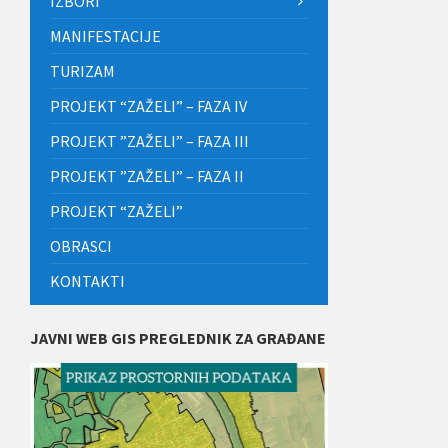
IZBORI
MANIFESTACIJE
TURIZAM
PROJEKT “ZAŽELI” – FAZA IV
PROJEKT ”ZAŽELI” – FAZA III
PROJEKT ”ZAŽELI” – FAZA II
PROJEKT “ZAŽELI”
OBRASCI
KONTAKTI
JAVNI WEB GIS PREGLEDNIK ZA GRAĐANE