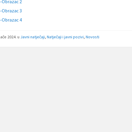
a-Obrazac 2
a-Obrazac 3
a-Obrazac 4
ljače 2024.
u
Javni natječaji
,
Natječaji i javni pozivi
,
Novosti