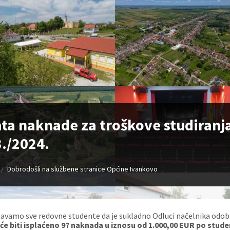
ata naknade za troškove studiran
./2024.
Dobrodošli na službene stranice Općine Ivankovo
/
avamo sve redovne studente da je sukladno Odluci načelnika odobr
e biti isplaćeno 97 naknada u iznosu od 1.000,00 EUR po stude