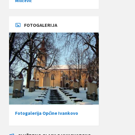
Miličević
FOTOGALERIJA
Fotogalerija Općine Ivankovo