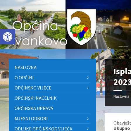
Skip
Skip
Skip
to
to
to
content
left
footer
sidebar
Open toolbar
NASLOVNA
Ispl
O OPĆINI
2023
OPĆINSKO VIJEĆE
Naslovna
OPĆINSKI NAČELNIK
OPĆINSKA UPRAVA
MJESNI ODBORI
Obavješt
Ukupno ć
ODLUKE OPĆINSKOG VIJEĆA