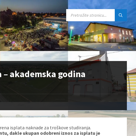
SEARCH:
ja – akademska godina
ena isplata naknade za troškove studiranja.
ntu, dakle ukupan odobreni iznos za isplatu je