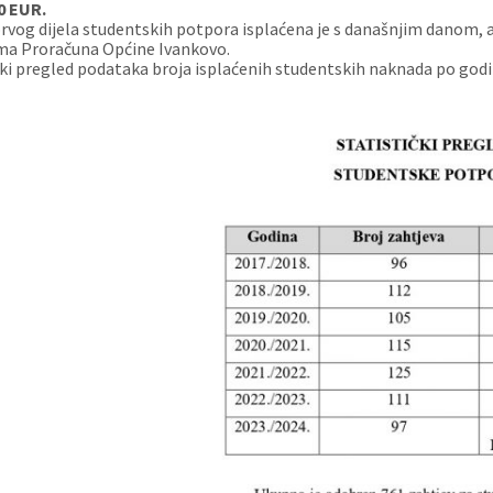
0 EUR.
prvog dijela studentskih potpora isplaćena je s današnjim danom, 
ma Proračuna Općine Ivankovo.
čki pregled podataka broja isplaćenih studentskih naknada po godin