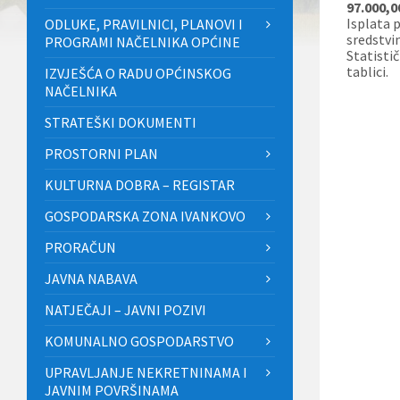
97.000,0
Isplata 
ODLUKE, PRAVILNICI, PLANOVI I
sredstvi
PROGRAMI NAČELNIKA OPĆINE
Statisti
tablici.
IZVJEŠĆA O RADU OPĆINSKOG
NAČELNIKA
STRATEŠKI DOKUMENTI
PROSTORNI PLAN
KULTURNA DOBRA – REGISTAR
GOSPODARSKA ZONA IVANKOVO
PRORAČUN
JAVNA NABAVA
NATJEČAJI – JAVNI POZIVI
KOMUNALNO GOSPODARSTVO
UPRAVLJANJE NEKRETNINAMA I
JAVNIM POVRŠINAMA