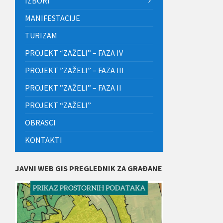
IZBORI
MANIFESTACIJE
TURIZAM
PROJEKT “ZAŽELI” – FAZA IV
PROJEKT ”ZAŽELI” – FAZA III
PROJEKT ”ZAŽELI” – FAZA II
PROJEKT “ZAŽELI”
OBRASCI
KONTAKTI
JAVNI WEB GIS PREGLEDNIK ZA GRAĐANE