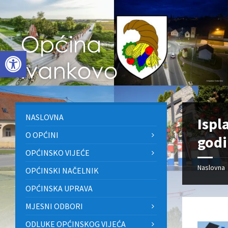
Skip
Skip
Skip
to
to
to
content
left
footer
sidebar
Open toolbar
NASLOVNA
Ispl
O OPĆINI
godi
OPĆINSKO VIJEĆE
Naslovna
OPĆINSKI NAČELNIK
OPĆINSKA UPRAVA
MJESNI ODBORI
ODLUKE OPĆINSKOG VIJEĆA