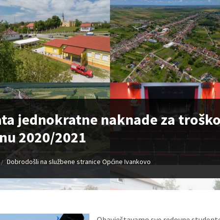
ata jednokratne naknade za trošk
nu 2020/2021
Dobrodošli na službene stranice Općine Ivankovo
/
Obavještavamo sve redovne studente 