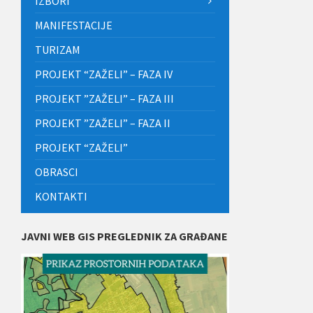
IZBORI
MANIFESTACIJE
TURIZAM
PROJEKT “ZAŽELI” – FAZA IV
PROJEKT ”ZAŽELI” – FAZA III
PROJEKT ”ZAŽELI” – FAZA II
PROJEKT “ZAŽELI”
OBRASCI
KONTAKTI
JAVNI WEB GIS PREGLEDNIK ZA GRAĐANE