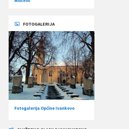
Miličević
FOTOGALERIJA
Fotogalerija Općine Ivankovo