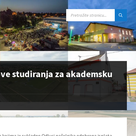
SEARCH:
ove studiranja za akademsku
kojima je sukladno Odluci načelnika odobrena isplata