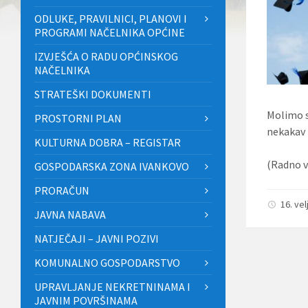
ODLUKE, PRAVILNICI, PLANOVI I
PROGRAMI NAČELNIKA OPĆINE
IZVJEŠĆA O RADU OPĆINSKOG
NAČELNIKA
STRATEŠKI DOKUMENTI
Molimo s
PROSTORNI PLAN
nekakav 
KULTURNA DOBRA – REGISTAR
(Radno v
GOSPODARSKA ZONA IVANKOVO
PRORAČUN
16. ve
JAVNA NABAVA
NATJEČAJI – JAVNI POZIVI
KOMUNALNO GOSPODARSTVO
UPRAVLJANJE NEKRETNINAMA I
JAVNIM POVRŠINAMA