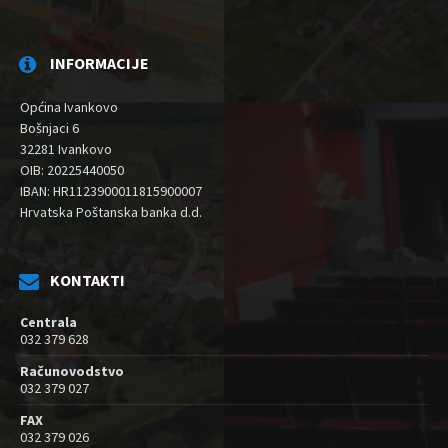
INFORMACIJE
Općina Ivankovo
Bošnjaci 6
32281 Ivankovo
OIB: 20225440050
IBAN: HR1123900011815900007
Hrvatska Poštanska banka d.d.
KONTAKTI
Centrala
032 379 628
Računovodstvo
032 379 027
FAX
032 379 026