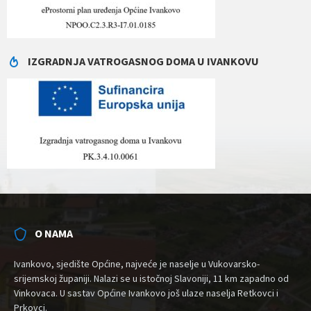
IZGRADNJA VATROGASNOG DOMA U IVANKOVU
O NAMA
Ivankovo, sjedište Općine, najveće je naselje u Vukovarsko-
srijemskoj županiji. Nalazi se u istočnoj Slavoniji, 11 km zapadno od
Vinkovaca. U sastav Općine Ivankovo još ulaze naselja Retkovci i
Prkovci.