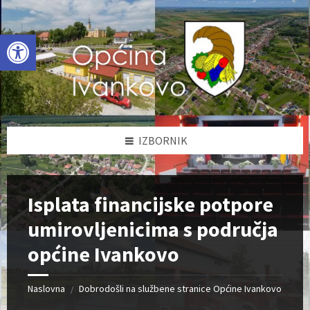
Skip
Skip
Skip
to
to
to
content
left
footer
Open toolbar
sidebar
IZBORNIK
Isplata financijske potpore
umirovljenicima s područja
općine Ivankovo
Naslovna
Dobrodošli na službene stranice Općine Ivankovo
/