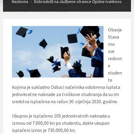
Naslovna
Dobrodošli na službene stranice Općine Ivankovo
/
Obavje
štava
mo
sve
redovn
e
studen
te
kojima je sukladno Odluci načelnika odobrena isplata
jednokratne naknade za troškove studiranja da su im
sredstva isplaćena na račun 30. siječnja 2020. godine.
Ukupno je isplaćeno 105 jednokratnih naknada u
iznosu od 7.000,00 kn po studentu, dakle ukupan
isplaćeni iznos je 735.000,00 kn.