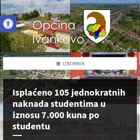
Skip
Skip
Skip
to
to
to
content
left
footer
Open toolbar
sidebar
IZBORNIK
Isplaćeno 105 jednokratnih
naknada studentima u
iznosu 7.000 kuna po
studentu