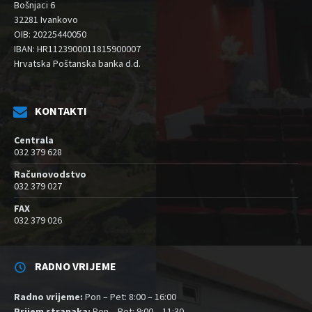
Bošnjaci 6
32281 Ivankovo
OIB: 20225440050
IBAN: HR1123900011815900007
Hrvatska Poštanska banka d.d.
KONTAKTI
Centrala
032 379 628
Računovodstvo
032 379 027
FAX
032 379 026
RADNO VRIJEME
Radno vrijeme:
Pon – Pet: 8:00 – 16:00
Prijem stranaka:
Pon – Pet: 9:00 – 11:30