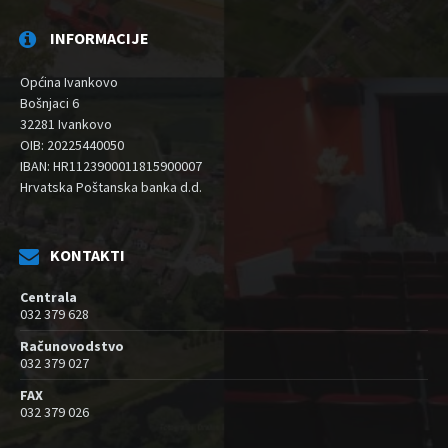
INFORMACIJE
Općina Ivankovo
Bošnjaci 6
32281 Ivankovo
OIB: 20225440050
IBAN: HR1123900011815900007
Hrvatska Poštanska banka d.d.
KONTAKTI
Centrala
032 379 628
Računovodstvo
032 379 027
FAX
032 379 026