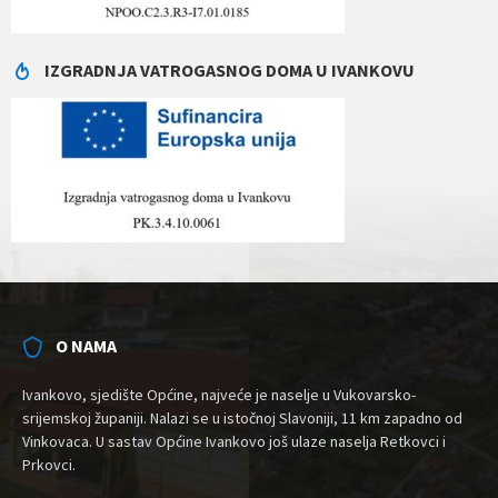
IZGRADNJA VATROGASNOG DOMA U IVANKOVU
O NAMA
Ivankovo, sjedište Općine, najveće je naselje u Vukovarsko-
srijemskoj županiji. Nalazi se u istočnoj Slavoniji, 11 km zapadno od
Vinkovaca. U sastav Općine Ivankovo još ulaze naselja Retkovci i
Prkovci.