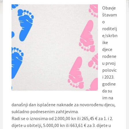
Obavje
štavam
o
roditelj
e/skrbn
ike
djece
rođene
u prvoj
polovic
i 2023.
godine
da su
im na
današnji dan isplaćene naknade za novorođenu djecu,
sukladno podnesenim zahtjevima.
Radi se o iznosima od 2.000,00 kn ili 265,45 € za 1. i 2.
dijete u obitelji, 5.000,00 kn ili 663,61 € za 3. dijete u