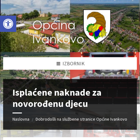
Skip
Skip
Skip
to
to
to
content
left
footer
Open toolbar
sidebar
IZBORNIK
Isplaćene naknade za
novorođenu djecu
Naslovna
Dobrodošli na službene stranice Općine Ivankovo
/