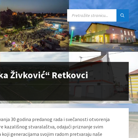
SEARCH:
ika Živković“ Retkovci
anja 30 godina predanog rada i svečanosti otvorenja
re kazališnog stvaralaštva, odajući priznanje svim
a koji generacijama svojim radom pretvaraju naše