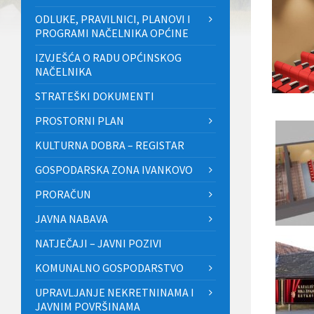
ODLUKE, PRAVILNICI, PLANOVI I
PROGRAMI NAČELNIKA OPĆINE
IZVJEŠĆA O RADU OPĆINSKOG
NAČELNIKA
STRATEŠKI DOKUMENTI
PROSTORNI PLAN
KULTURNA DOBRA – REGISTAR
GOSPODARSKA ZONA IVANKOVO
PRORAČUN
JAVNA NABAVA
NATJEČAJI – JAVNI POZIVI
KOMUNALNO GOSPODARSTVO
UPRAVLJANJE NEKRETNINAMA I
JAVNIM POVRŠINAMA