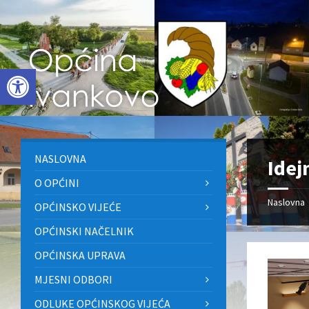
Skip
Skip
Skip
to
to
to
content
left
footer
sidebar
Open toolbar
NASLOVNA
Idej
O OPĆINI
Naslovna
OPĆINSKO VIJEĆE
OPĆINSKI NAČELNIK
OPĆINSKA UPRAVA
MJESNI ODBORI
ODLUKE OPĆINSKOG VIJEĆA