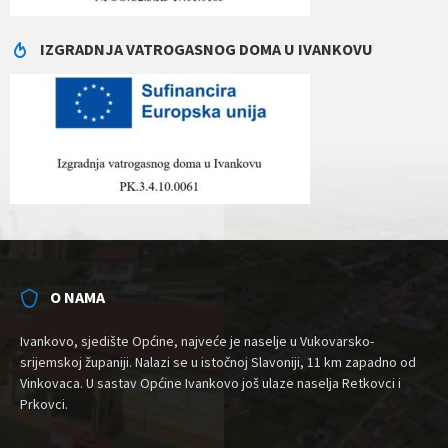
IZGRADNJA VATROGASNOG DOMA U IVANKOVU
O NAMA
Ivankovo, sjedište Općine, najveće je naselje u Vukovarsko-
srijemskoj županiji. Nalazi se u istočnoj Slavoniji, 11 km zapadno od
Vinkovaca. U sastav Općine Ivankovo još ulaze naselja Retkovci i
Prkovci.