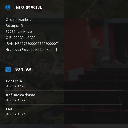
INFORMACIJE
Općina Ivankovo
Bošnjaci 6
32281 Ivankovo
OIB: 20225440050
IBAN: HR1123900011815900007
Hrvatska Poštanska banka d.d.
KONTAKTI
Centrala
032 379 628
Računovodstvo
032 379 027
FAX
032 379 026