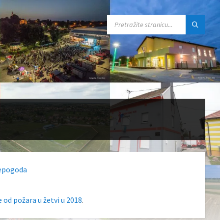
SEARCH:
nepogoda
 od požara u žetvi u 2018
.