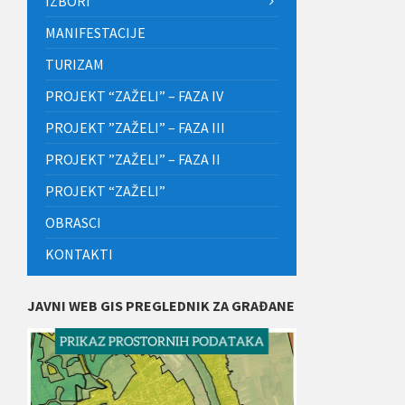
IZBORI
MANIFESTACIJE
TURIZAM
PROJEKT “ZAŽELI” – FAZA IV
PROJEKT ”ZAŽELI” – FAZA III
PROJEKT ”ZAŽELI” – FAZA II
PROJEKT “ZAŽELI”
OBRASCI
KONTAKTI
JAVNI WEB GIS PREGLEDNIK ZA GRAĐANE