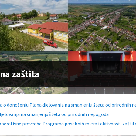
lna zaštita
a o donošenju Plana djelovanja na smanjenju šteta od prirodnih 
djelovanja na smanjenju šteta od prirodnih nepogoda
operativne provedbe Programa posebnih mjera i aktivnosti zaštite