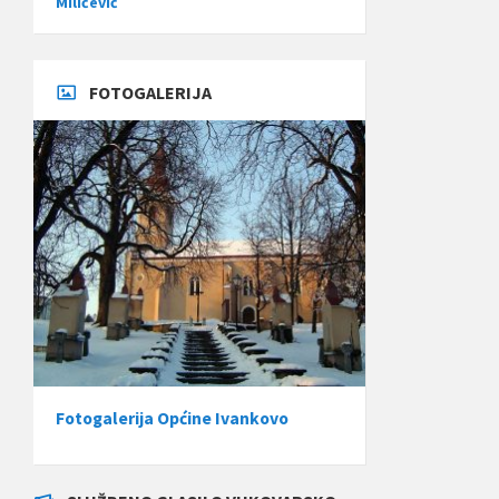
Miličević
FOTOGALERIJA
Fotogalerija Općine Ivankovo