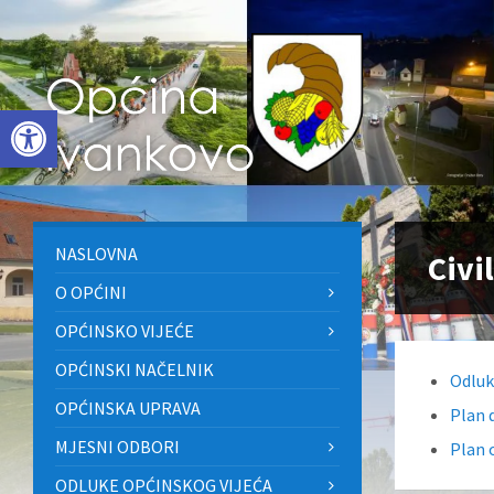
Skip
Skip
Skip
to
to
to
content
left
footer
sidebar
Open toolbar
NASLOVNA
Civi
O OPĆINI
OPĆINSKO VIJEĆE
OPĆINSKI NAČELNIK
Odluk
OPĆINSKA UPRAVA
Plan 
MJESNI ODBORI
Plan 
ODLUKE OPĆINSKOG VIJEĆA