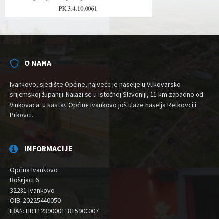
O NAMA
Ivankovo, sjedište Općine, najveće je naselje u Vukovarsko-
srijemskoj županiji. Nalazi se u istočnoj Slavoniji, 11 km zapadno od
Vinkovaca. U sastav Općine Ivankovo još ulaze naselja Retkovci i
Prkovci.
INFORMACIJE
Općina Ivankovo
Bošnjaci 6
32281 Ivankovo
OIB: 20225440050
IBAN: HR1123900011815900007