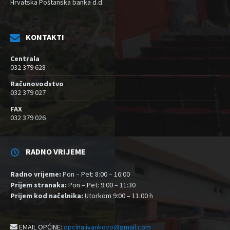
Hrvatska Poštanska banka d.d.
KONTAKTI
Centrala
032 379 628
Računovodstvo
032 379 027
FAX
032 379 026
RADNO VRIJEME
Radno vrijeme:
Pon – Pet: 8:00 – 16:00
Prijem stranaka:
Pon – Pet: 9:00 – 11:30
Prijem kod načelnika:
Utorkom 9:00 – 11:00 h
EMAIL OPĆINE:
opcina.ivankovo@gmail.com