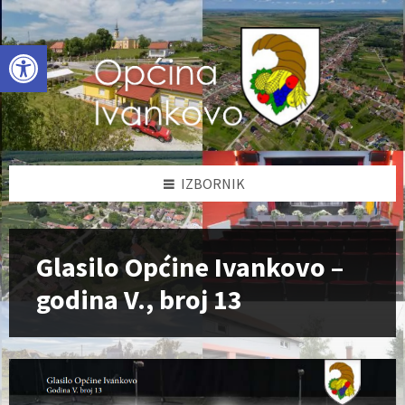
Skip
Skip
Skip
to
to
to
content
left
footer
Open toolbar
sidebar
IZBORNIK
Glasilo Općine Ivankovo –
godina V., broj 13