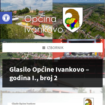
Skip
Skip
Skip
to
to
to
content
left
footer
Open toolbar
sidebar
IZBORNIK
Glasilo Općine Ivankovo –
godina I., broj 2