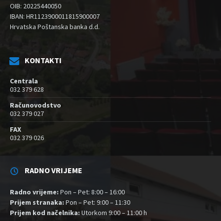
OIB: 20225440050
IBAN: HR1123900011815900007
Hrvatska Poštanska banka d.d.
KONTAKTI
Centrala
032 379 628
Računovodstvo
032 379 027
FAX
032 379 026
RADNO VRIJEME
Radno vrijeme:
Pon – Pet: 8:00 – 16:00
Prijem stranaka:
Pon – Pet: 9:00 – 11:30
Prijem kod načelnika:
Utorkom 9:00 – 11:00 h