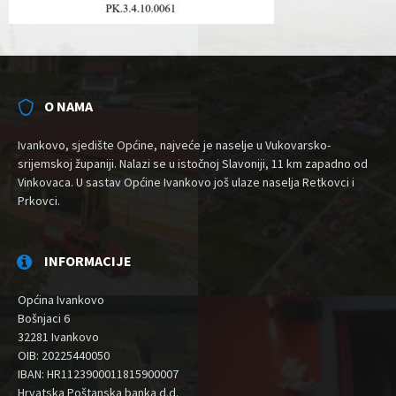
O NAMA
Ivankovo, sjedište Općine, najveće je naselje u Vukovarsko-
srijemskoj županiji. Nalazi se u istočnoj Slavoniji, 11 km zapadno od
Vinkovaca. U sastav Općine Ivankovo još ulaze naselja Retkovci i
Prkovci.
INFORMACIJE
Općina Ivankovo
Bošnjaci 6
32281 Ivankovo
OIB: 20225440050
IBAN: HR1123900011815900007
Hrvatska Poštanska banka d.d.