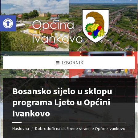
Skip
Skip
Skip
to
to
to
content
left
footer
Open toolbar
sidebar
IZBORNIK
Bosansko sijelo u sklopu
programa Ljeto u Općini
Ivankovo
Naslovna
Dobrodošli na službene stranice Općine Ivankovo
/