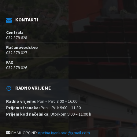
KONTAKTI
Centrala
032 379 628
Računovodstvo
032 379 027
FAX
032 379 026
RADNO VRIJEME
Radno vrijeme:
Pon – Pet: 8:00 – 16:00
Prijem stranaka:
Pon – Pet: 9:00 – 11:30
Prijem kod načelnika:
Utorkom 9:00 – 11:00 h
EMAIL OPĆINE:
opcina.ivankovo@gmail.com