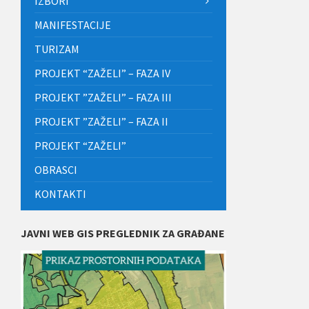
IZBORI
MANIFESTACIJE
TURIZAM
PROJEKT “ZAŽELI” – FAZA IV
PROJEKT ”ZAŽELI” – FAZA III
PROJEKT ”ZAŽELI” – FAZA II
PROJEKT “ZAŽELI”
OBRASCI
KONTAKTI
JAVNI WEB GIS PREGLEDNIK ZA GRAĐANE