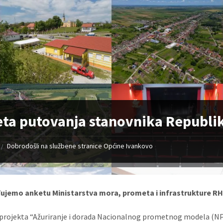
ta putovanja stanovnika Republi
Dobrodošli na službene stranice Općine Ivankovo
/
đujemo anketu Ministarstva mora, prometa i infrastrukture RH
 projekta “Ažuriranje i dorada Nacionalnog prometnog modela (NP