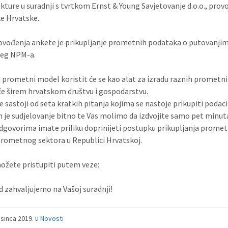
ukture u suradnji s tvrtkom Ernst & Young Savjetovanje d.o.o., p
e Hrvatske.
ovođenja ankete je prikupljanje prometnih podataka o putovanjima 
ćeg NPM-a.
i prometni model koristit će se kao alat za izradu raznih prometnih 
 će širem hrvatskom društvu i gospodarstvu.
e sastoji od seta kratkih pitanja kojima se nastoje prikupiti poda
 je sudjelovanje bitno te Vas molimo da izdvojite samo pet minuta
dgovorima imate priliku doprinijeti postupku prikupljanja prometni
 prometnog sektora u Republici Hrvatskoj.
ožete pristupiti putem veze:
d zahvaljujemo na Vašoj suradnji!
osinca 2019.
u
Novosti