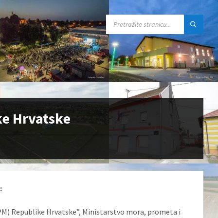
SEARCH:
ke Hrvatske
:
M) Republike Hrvatske”, Ministarstvo mora, prometa i