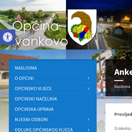
Skip
Skip
Skip
to
to
to
content
left
footer
sidebar
Open toolbar
NASLOVNA
Anke
O OPĆINI
Naslovna
OPĆINSKO VIJEĆE
OPĆINSKI NAČELNIK
OPĆINSKA UPRAVA
Proslje
MJESNI ODBORI
U okviru
ODLUKE OPĆINSKOG VIJEĆA