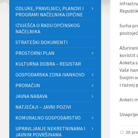
infrastr
ODLUKE, PRAVILNICI, PLANOVI I
Republik
PROGRAMI NAČELNIKA OPĆINE
IZVJEŠĆA O RADU OPĆINSKOG
Svrha pr
NAČELNIKA
postoje
STRATEŠKI DOKUMENTI
Ažuriran
PROSTORNI PLAN
koristit
Anketa s
KULTURNA DOBRA – REGISTAR
Vaše nam
GOSPODARSKA ZONA IVANKOVO
Svojim o
i razvoj
PRORAČUN
JAVNA NABAVA
Anketi m
NATJEČAJI – JAVNI POZIVI
Unaprije
KOMUNALNO GOSPODARSTVO
UPRAVLJANJE NEKRETNINAMA I
20. pr
JAVNIM POVRŠINAMA