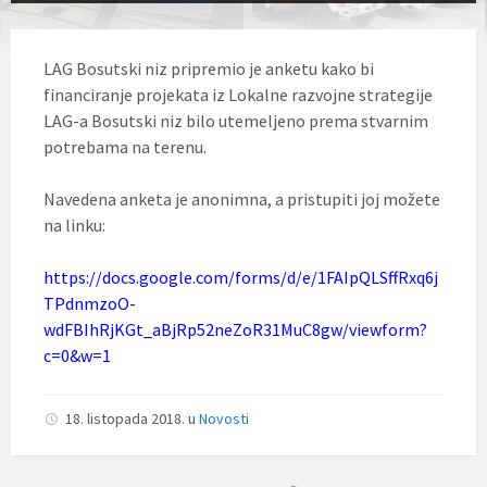
LAG Bosutski niz pripremio je anketu kako bi
financiranje projekata iz Lokalne razvojne strategije
LAG-a Bosutski niz bilo utemeljeno prema stvarnim
potrebama na terenu.
Navedena anketa je anonimna, a pristupiti joj možete
na linku:
https://docs.google.com/forms/d/e/1FAIpQLSffRxq6j
TPdnmzoO-
wdFBIhRjKGt_aBjRp52neZoR31MuC8gw/viewform?
c=0&w=1
18. listopada 2018.
u
Novosti