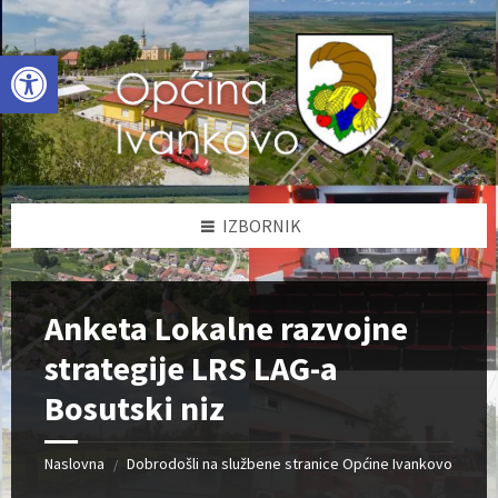
Skip
Skip
Skip
to
to
to
content
left
footer
Open toolbar
sidebar
IZBORNIK
Anketa Lokalne razvojne
strategije LRS LAG-a
Bosutski niz
Naslovna
Dobrodošli na službene stranice Općine Ivankovo
/