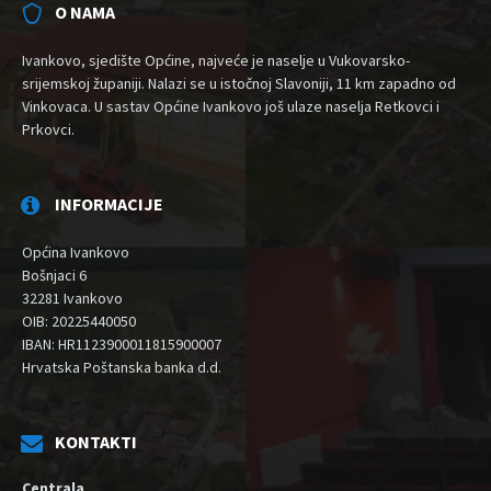
O NAMA
Ivankovo, sjedište Općine, najveće je naselje u Vukovarsko-
srijemskoj županiji. Nalazi se u istočnoj Slavoniji, 11 km zapadno od
Vinkovaca. U sastav Općine Ivankovo još ulaze naselja Retkovci i
Prkovci.
INFORMACIJE
Općina Ivankovo
Bošnjaci 6
32281 Ivankovo
OIB: 20225440050
IBAN: HR1123900011815900007
Hrvatska Poštanska banka d.d.
KONTAKTI
Centrala