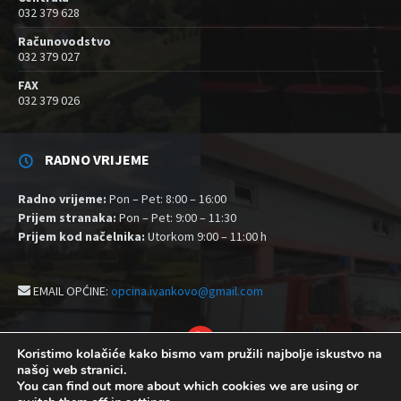
032 379 628
Računovodstvo
032 379 027
FAX
032 379 026
RADNO VRIJEME
Radno vrijeme:
Pon – Pet: 8:00 – 16:00
Prijem stranaka:
Pon – Pet: 9:00 – 11:30
Prijem kod načelnika:
Utorkom 9:00 – 11:00 h
EMAIL OPĆINE:
opcina.ivankovo@gmail.com
YouTube
Koristimo kolačiće kako bismo vam pružili najbolje iskustvo na
našoj web stranici.
Izjava o pristupačnosti
Politika zaštite privatnosti i kolačići
You can find out more about which cookies we are using or
Postavke kolačića