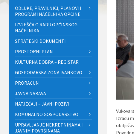
ODLUKE, PRAVILNICI, PLANOVI I
PROGRAMI NAČELNIKA OPĆINE
IZVJEŠĆA O RADU OPĆINSKOG
NAČELNIKA
STRATEŠKI DOKUMENTI
PROSTORNI PLAN
KULTURNA DOBRA – REGISTAR
GOSPODARSKA ZONA IVANKOVO
PRORAČUN
JAVNA NABAVA
NATJEČAJI – JAVNI POZIVI
Vukovars
KOMUNALNO GOSPODARSTVO
Izradu m
UPRAVLJANJE NEKRETNINAMA I
obilježa
JAVNIM POVRŠINAMA
Povodom 