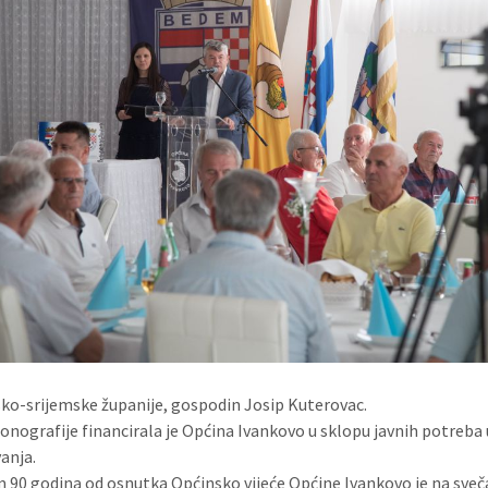
ko-srijemske županije, gospodin Josip Kuterovac.
onografije financirala je Općina Ivankovo u sklopu javnih potreba u 
vanja.
90 godina od osnutka Općinsko vijeće Općine Ivankovo je na sve