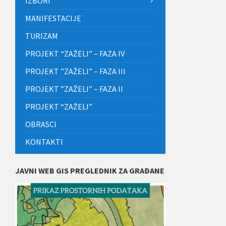
IZBORI
MANIFESTACIJE
TURIZAM
PROJEKT “ZAŽELI” – FAZA IV
PROJEKT ”ZAŽELI” – FAZA III
PROJEKT ”ZAŽELI” – FAZA II
PROJEKT “ZAŽELI”
OBRASCI
KONTAKTI
JAVNI WEB GIS PREGLEDNIK ZA GRAĐANE