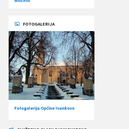
Miličević
FOTOGALERIJA
Fotogalerija Općine Ivankovo