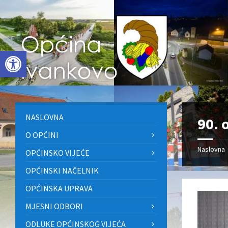
Skip
Skip
Skip
to
to
to
content
left
footer
sidebar
Open toolbar
NASLOVNA
90. 
O OPĆINI
Naslovna
OPĆINSKO VIJEĆE
OPĆINSKI NAČELNIK
OPĆINSKA UPRAVA
MJESNI ODBORI
ODLUKE OPĆINSKOG VIJEĆA