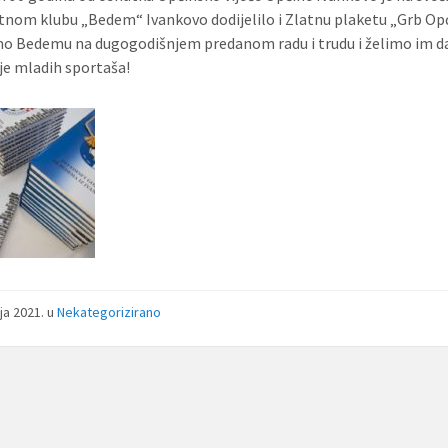
om klubu „Bedem“ Ivankovo dodijelilo i Zlatnu plaketu „Grb Opć
o Bedemu na dugogodišnjem predanom radu i trudu i želimo im da 
je mladih sportaša!
nja 2021.
u
Nekategorizirano