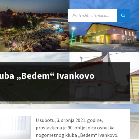
SEARCH:
kluba „Bedem“ Ivankovo
U subotu, 3. srpnja 2021. godine,
proslavljena je 90. obljetnica osnutka
nogometnog kluba „Bedem“ Ivankovo.