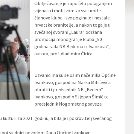
Obilježavanje je započelo polaganjem
vijenaca i molitvom za sve umrle
članove kluba i sve poginule i nestale
hrvatske branitelje, a nakon toga je u
svečanoj dvorani „Laura“ održana
promocija monografije kluba „90
godina rada NK Bedema iz Ivankova“,
autora, prof. Vladimira Čirića.
Uzvanicima su se osim načelnika Općine
Ivankovo, gospodina Marka Miličevića
obratili i predsjednik NK „Bedem“
Ivankovo, gospodin Stjepan Šimić te
predsjednik Nogometnog saveza
kulturi za 2021. godinu, a bila je i pokrovitelj svečanog
čanoj sjednici povodom Dana Općine Ivankovo