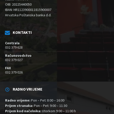
OIB: 20225440050
IBAN: HR1123900011815900007
Hrvatska Poštanska banka d.d.
KONTAKTI
Centrala
032 379 628
Računovodstvo
032 379 027
FAX
032 379 026
RADNO VRIJEME
Radno vrijeme:
Pon – Pet: 8:00 – 16:00
Prijem stranaka:
Pon – Pet: 9:00 – 11:30
Prijem kod načelnika:
Utorkom 9:00 – 11:00 h