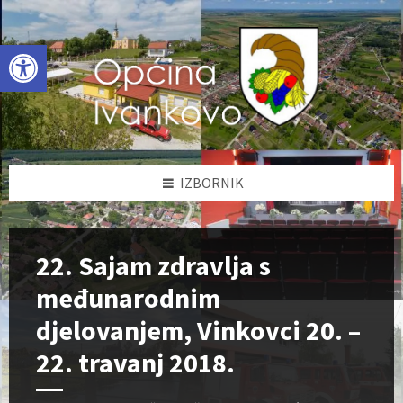
Skip
Skip
Skip
to
to
to
content
left
footer
Open toolbar
sidebar
IZBORNIK
22. Sajam zdravlja s
međunarodnim
djelovanjem, Vinkovci 20. –
22. travanj 2018.