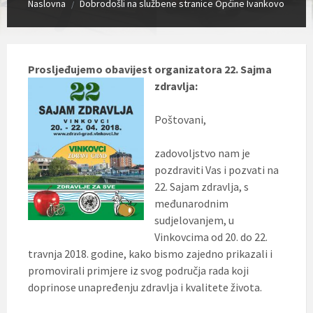
Naslovna
Dobrodošli na službene stranice Općine Ivankovo
/
Prosljeđujemo obavijest organizatora 22. Sajma
zdravlja:
Poštovani,
zadovoljstvo nam je
pozdraviti Vas i pozvati na
22. Sajam zdravlja, s
međunarodnim
sudjelovanjem, u
Vinkovcima od 20. do 22.
travnja 2018. godine, kako bismo zajedno prikazali i
promovirali primjere iz svog područja rada koji
doprinose unapređenju zdravlja i kvalitete života.