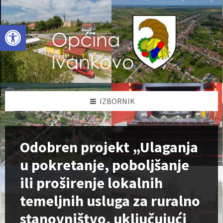
Skip
Skip
Skip
to
to
to
content
left
footer
Open toolbar
sidebar
IZBORNIK
Odobren projekt „Ulaganja
u pokretanje, poboljšanje
ili proširenje lokalnih
temeljnih usluga za ruralno
stanovništvo, uključujući