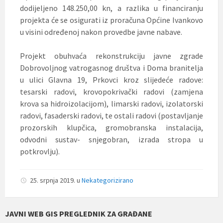
dodijeljeno 148.250,00 kn, a razlika u financiranju
projekta će se osigurati iz proračuna Općine Ivankovo
u visini određenoj nakon provedbe javne nabave.
Projekt obuhvaća rekonstrukciju javne zgrade
Dobrovoljnog vatrogasnog društva i Doma branitelja
u ulici Glavna 19, Prkovci kroz slijedeće radove:
tesarski radovi, krovopokrivački radovi (zamjena
krova sa hidroizolacijom), limarski radovi, izolatorski
radovi, fasaderski radovi, te ostali radovi (postavljanje
prozorskih klupčica, gromobranska instalacija,
odvodni sustav- snjegobran, izrada stropa u
potkrovlju).
25. srpnja 2019.
u
Nekategorizirano
JAVNI WEB GIS PREGLEDNIK ZA GRAĐANE