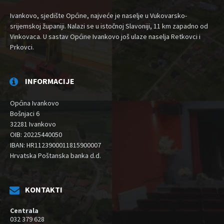
Ivankovo, sjedište Općine, najveće je naselje u Vukovarsko-
srijemskoj županiji. Nalazi se u istočnoj Slavoniji, 11 km zapadno od
Vinkovaca. U sastav Općine Ivankovo još ulaze naselja Retkovci i
Prkovci.
INFORMACIJE
Općina Ivankovo
Bošnjaci 6
32281 Ivankovo
OIB: 20225440050
IBAN: HR1123900011815900007
Hrvatska Poštanska banka d.d.
KONTAKTI
Centrala
032 379 628