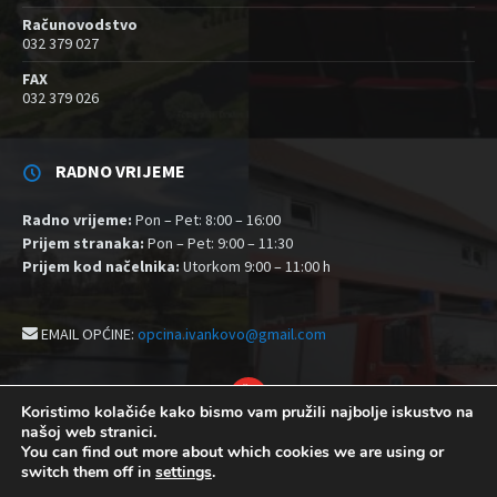
Računovodstvo
032 379 027
FAX
032 379 026
RADNO VRIJEME
Radno vrijeme:
Pon – Pet: 8:00 – 16:00
Prijem stranaka:
Pon – Pet: 9:00 – 11:30
Prijem kod načelnika:
Utorkom 9:00 – 11:00 h
EMAIL OPĆINE:
opcina.ivankovo@gmail.com
YouTube
Koristimo kolačiće kako bismo vam pružili najbolje iskustvo na
našoj web stranici.
Izjava o pristupačnosti
Politika zaštite privatnosti i kolačići
You can find out more about which cookies we are using or
Postavke kolačića
switch them off in
settings
.
© 2026 Općina Ivankovo