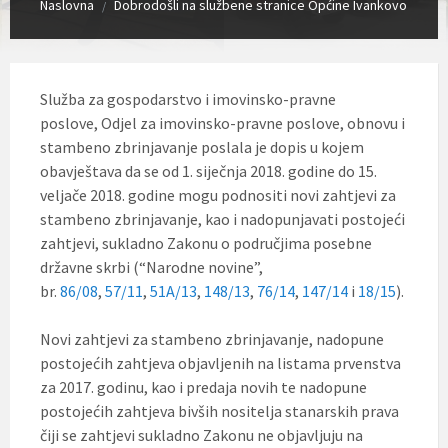
Naslovna
Dobrodošli na službene stranice Općine Ivankovo
/
Služba za gospodarstvo i imovinsko-pravne
poslove, Odjel za imovinsko-pravne poslove, obnovu i
stambeno zbrinjavanje poslala je dopis u kojem
obavještava da se od 1. siječnja 2018. godine do 15.
veljače 2018. godine mogu podnositi novi zahtjevi za
stambeno zbrinjavanje, kao i nadopunjavati postojeći
zahtjevi, sukladno Zakonu o područjima posebne
državne skrbi (“Narodne novine”,
br.
86/08
,
57/11
,
51A/13
,
148/13
,
76/14
,
147/14
i
18/15
).
Novi zahtjevi za stambeno zbrinjavanje, nadopune
postojećih zahtjeva objavljenih na listama prvenstva
za 2017. godinu, kao i predaja novih te nadopune
postojećih zahtjeva bivših nositelja stanarskih prava
čiji se zahtjevi sukladno Zakonu ne objavljuju na