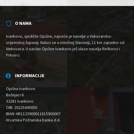
O NAMA
Ivankovo, sjedište Općine, najveće je naselje u Vukovarsko-
srijemskoj županiji. Nalazi se u istočnoj Slavoniji, 11 km zapadno od
Vinkovaca. U sastav Općine Ivankovo još ulaze naselja Retkovci i
Prkovci.
INFORMACIJE
Općina Ivankovo
Bošnjaci 6
32281 Ivankovo
OIB: 20225440050
IBAN: HR1123900011815900007
Hrvatska Poštanska banka d.d.