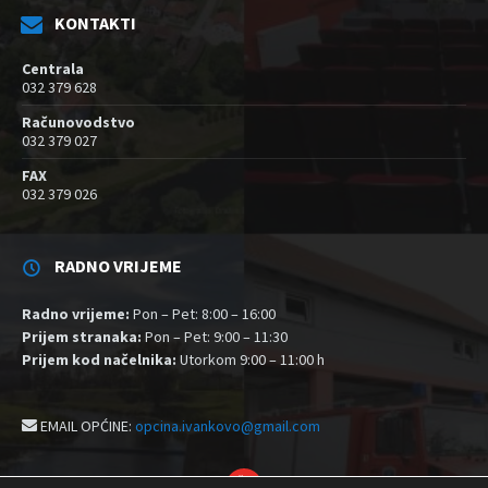
KONTAKTI
Centrala
032 379 628
Računovodstvo
032 379 027
FAX
032 379 026
RADNO VRIJEME
Radno vrijeme:
Pon – Pet: 8:00 – 16:00
Prijem stranaka:
Pon – Pet: 9:00 – 11:30
Prijem kod načelnika:
Utorkom 9:00 – 11:00 h
EMAIL OPĆINE:
opcina.ivankovo@gmail.com
YouTube