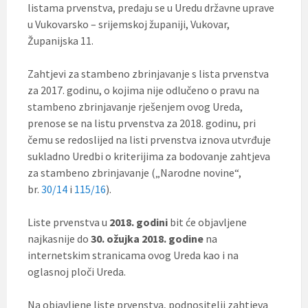
listama prvenstva, predaju se u Uredu državne uprave
u Vukovarsko – srijemskoj županiji, Vukovar,
Županijska 11.
Zahtjevi za stambeno zbrinjavanje s lista prvenstva
za 2017. godinu, o kojima nije odlučeno o pravu na
stambeno zbrinjavanje rješenjem ovog Ureda,
prenose se na listu prvenstva za 2018. godinu, pri
čemu se redoslijed na listi prvenstva iznova utvrđuje
sukladno Uredbi o kriterijima za bodovanje zahtjeva
za stambeno zbrinjavanje („Narodne novine“,
br.
30/14
i
115/16
).
Liste prvenstva u
2018. godini
bit će objavljene
najkasnije do
30. ožujka 2018. godine
na
internetskim stranicama ovog Ureda kao i na
oglasnoj ploči Ureda.
Na objavljene liste prvenstva, podnositelji zahtjeva