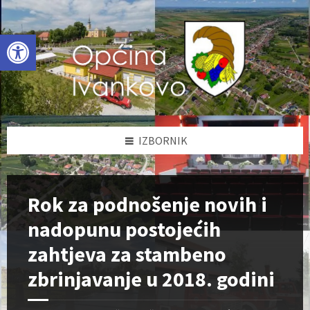
Skip
Skip
Skip
to
to
to
content
left
footer
Open toolbar
sidebar
IZBORNIK
Rok za podnošenje novih i
nadopunu postojećih
zahtjeva za stambeno
zbrinjavanje u 2018. godini