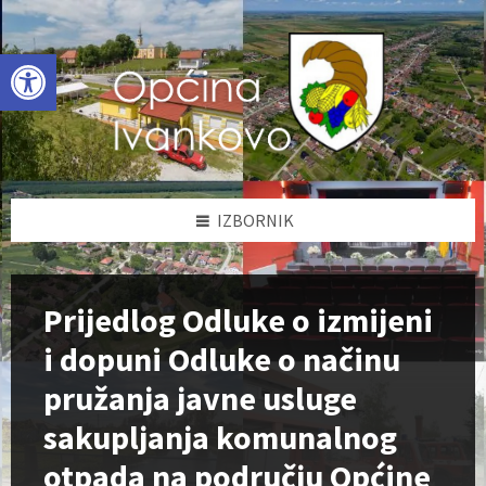
Skip
Skip
Skip
to
to
to
content
left
footer
Open toolbar
sidebar
IZBORNIK
Prijedlog Odluke o izmijeni
i dopuni Odluke o načinu
pružanja javne usluge
sakupljanja komunalnog
otpada na području Općine