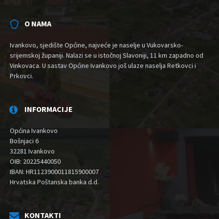
O NAMA
Ivankovo, sjedište Općine, najveće je naselje u Vukovarsko-
srijemskoj županiji. Nalazi se u istočnoj Slavoniji, 11 km zapadno od
Vinkovaca. U sastav Općine Ivankovo još ulaze naselja Retkovci i
Prkovci.
INFORMACIJE
Općina Ivankovo
Bošnjaci 6
32281 Ivankovo
OIB: 20225440050
IBAN: HR1123900011815900007
Hrvatska Poštanska banka d.d.
KONTAKTI