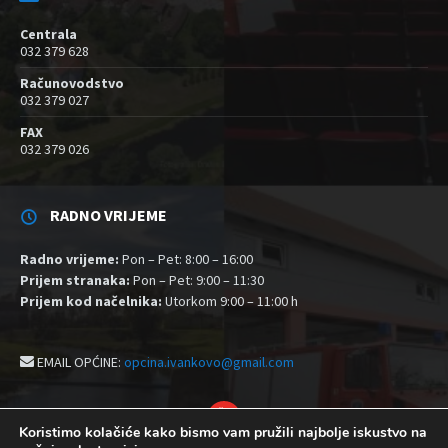
Centrala
032 379 628
Računovodstvo
032 379 027
FAX
032 379 026
RADNO VRIJEME
Radno vrijeme:
Pon – Pet: 8:00 – 16:00
Prijem stranaka:
Pon – Pet: 9:00 – 11:30
Prijem kod načelnika:
Utorkom 9:00 – 11:00 h
EMAIL OPĆINE:
opcina.ivankovo@gmail.com
YouTube
Koristimo kolačiće kako bismo vam pružili najbolje iskustvo na